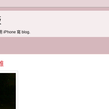
版
用 iPhone 寫 blog.
錐