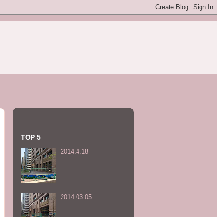
TOP 5
2014.4.18
2014.03.05