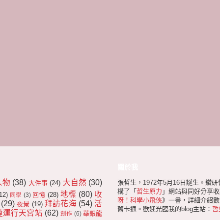
關於我
人物
(38)
大自然
(30)
張哲生，1972年5月16日誕生。鑽
大件事
(24)
構了「
哲生原力
」網站與同好分享收
地標
(80)
收
12)
回憶
(28)
同學
(3)
呀！科學小飛俠
》一書，詳細介紹數十
(29)
拜訪花海
(54)
活
夜景
(19)
舊卡通。歡迎光臨我的blog主站：
哲
捷運行天宮站
(62)
華銀龍
創作
(6)