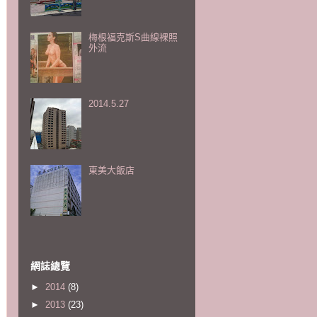
梅根福克斯S曲線裸照
外流
2014.5.27
東美大飯店
網誌總覽
►
2014
(8)
►
2013
(23)