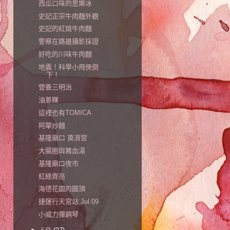
西瓜口味的思樂冰
史記正宗牛肉麵外觀
史記的紅燒牛肉麵
警察在路邊攝影採證
好吃的川味牛肉麵
地震！科學小飛俠倒
下！
營養三明治
油蔥粿
這裡也有TOMICA
阿華炒麵
基隆廟口 奠濟宮
大腸圈與豬血湯
基隆廟口夜市
紅綠齊亮
海德花園的圓頂
捷運行天宮站 Jul.09
小威力彈鋼琴