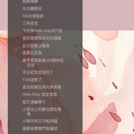
螳螂捕蟬
台北轉運站
GK台灣製造
三味食堂
今天穿Hello Kitty的T恤
幾米親筆簽名的交通錐
台北直擊日偏食
直擊日全食
曼秀雷敦軟膏120週年紀
念版
中正紀念堂掛回了
TiVo送修了
昌吉街豬血湯大排長龍
Hello Kitty 限定發售
秘方凍鹹檸七
小便池上的數位廣告看
板
川味牛肉王子乾拌麵
捷運收費閘門有編號