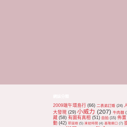
網誌分類
2009端午環島行
(66)
二表弟訂婚
(24)
小威力
(207)
大發現
(29)
牛肉麵
(
藏
(58)
有圖有真相
(51)
佈置
自拍
(15)
動
(42)
耶誕樹
(5)
凍結時間
(4)
基隆廟口
(7)