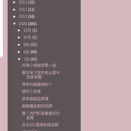
►
2012
(16)
►
2011
(11)
►
2010
(59)
▼
2009
(484)
►
12月
(1)
►
10月
(1)
►
9月
(31)
►
8月
(68)
▼
7月
(42)
科學小飛俠齊聚一堂
萬年地下室的老山東牛
肉家常麵
神奇的連續潮吹!?
現代三劍客
原來路面這麼薄
無敵鐵金剛的招牌
驚！西門町直擊露天打
麻將
台北101電梯系統出錯