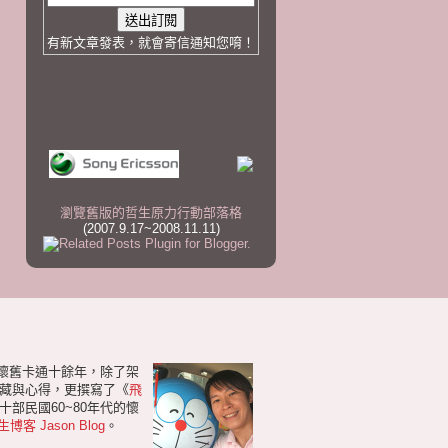
有新文章發表，就會寄信通知您唷！
瀏覽舊版的哲生原力行動部落格
(2007.9.17~2008.11.11)
研懷舊卡通十餘年，除了架
藏與心得，更撰寫了《
飛
部民國60~80年代的懷
生博客 Jason Blog
。