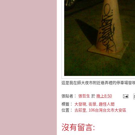
這是我在師大夜市附近巷弄裡的停車場發
張貼者：
張哲生
於
晚上8:50
標籤：
大發現
,
街景
,
趣怪人間
位置：
古莊里, 106台灣台北市大安區
沒有留言: