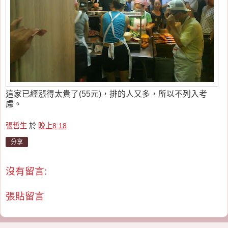
這家已經漲得太貴了(55元)，排的人又多，所以不列入考
慮。
張哲生
於
晚上8:18
分享
沒有留言:
張貼留言