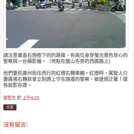
請注意畫面右側樹下的的路邊，有兩位身穿螢光黃色背心的
警察與一台攝影機。（地點在龍山寺旁的西園路上）
他們要抓廣州街往西行的紅燈右轉車輛。紅燈時，駕駛人只
要違規右轉就會立刻遇上守在路邊的警察，被逮個正著！還
有錄影存證。
張哲生
於
上午9:23
分享
沒有留言: