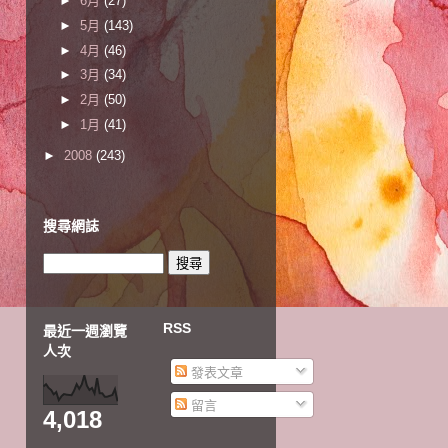
►
6月
(27)
►
5月
(143)
►
4月
(46)
►
3月
(34)
►
2月
(50)
►
1月
(41)
►
2008
(243)
搜尋網誌
RSS
最近一週瀏覽
人次
發表文章
留言
4,018