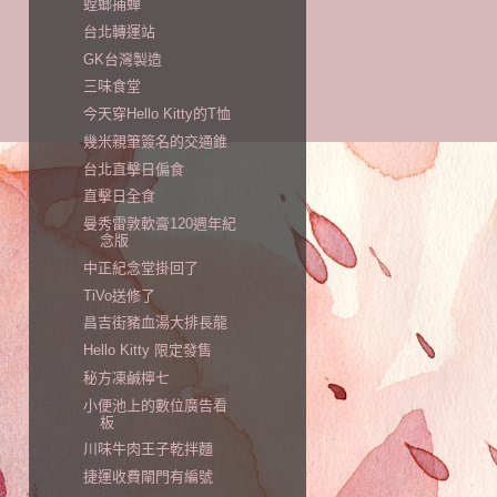
螳螂捕蟬
台北轉運站
GK台灣製造
三味食堂
今天穿Hello Kitty的T恤
幾米親筆簽名的交通錐
台北直擊日偏食
直擊日全食
曼秀雷敦軟膏120週年紀
念版
中正紀念堂掛回了
TiVo送修了
昌吉街豬血湯大排長龍
Hello Kitty 限定發售
秘方凍鹹檸七
小便池上的數位廣告看
板
川味牛肉王子乾拌麵
捷運收費閘門有編號