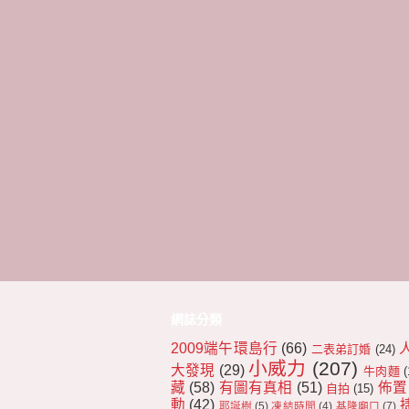
網誌分類
2009端午環島行
(66)
二表弟訂婚
(24)
小威力
(207)
大發現
(29)
牛肉麵
(
藏
(58)
有圖有真相
(51)
佈置
自拍
(15)
動
(42)
耶誕樹
(5)
凍結時間
(4)
基隆廟口
(7)