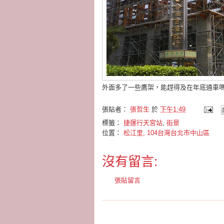
外面多了一些鷹架，能趕得及在年底通車
張貼者：
張哲生
於
下午1:49
標籤：
捷運行天宮站
,
街景
位置：
松江里, 104台灣台北市中山區
沒有留言:
張貼留言