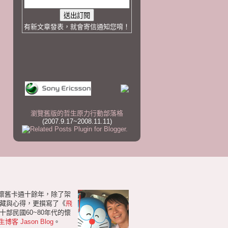
有新文章發表，就會寄信通知您唷！
瀏覽舊版的哲生原力行動部落格
(2007.9.17~2008.11.11)
研懷舊卡通十餘年，除了架
藏與心得，更撰寫了《
飛
部民國60~80年代的懷
生博客 Jason Blog
。