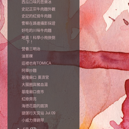
西瓜口味的思樂冰
史記正宗牛肉麵外觀
史記的紅燒牛肉麵
警察在路邊攝影採證
好吃的川味牛肉麵
地震！科學小飛俠倒
下！
營養三明治
油蔥粿
這裡也有TOMICA
阿華炒麵
基隆廟口 奠濟宮
大腸圈與豬血湯
基隆廟口夜市
紅綠齊亮
海德花園的圓頂
捷運行天宮站 Jul.09
小威力彈鋼琴