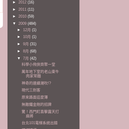
►
2012
(16)
►
2011
(11)
►
2010
(59)
▼
2009
(484)
►
12月
(1)
►
10月
(1)
►
9月
(31)
►
8月
(68)
▼
7月
(42)
科學小飛俠齊聚一堂
萬年地下室的老山東牛
肉家常麵
神奇的連續潮吹!?
現代三劍客
原來路面這麼薄
無敵鐵金剛的招牌
驚！西門町直擊露天打
麻將
台北101電梯系統出錯