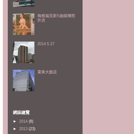
梅根福克斯S曲線裸照
外流
2014.5.27
東美大飯店
網誌總覽
►
2014
(8)
►
2013
(23)