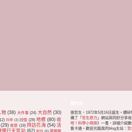
關於我
人物
(38)
大自然
(30)
張哲生，1972年5月16日誕生。鑽
大件事
(24)
構了「
哲生原力
」網站與同好分享收
地標
(80)
收
12)
回憶
(28)
同學
(3)
呀！科學小飛俠
》一書，詳細介紹數十
(29)
拜訪花海
(54)
活
夜景
(19)
舊卡通。歡迎光臨我的blog主站：
哲
捷運行天宮站
(62)
華銀龍
創作
(6)