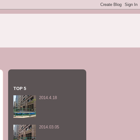
TOP 5
2014.4.18
2014.03.05