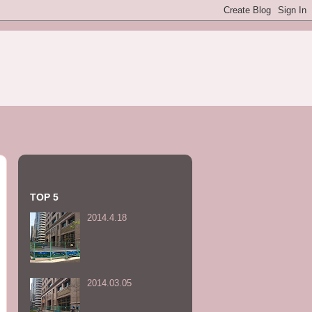
TOP 5
2014.4.18
2014.03.05