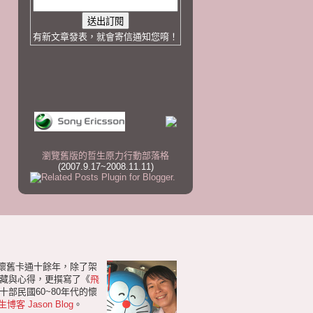
有新文章發表，就會寄信通知您唷！
瀏覽舊版的哲生原力行動部落格
(2007.9.17~2008.11.11)
研懷舊卡通十餘年，除了架
藏與心得，更撰寫了《
飛
部民國60~80年代的懷
生博客 Jason Blog
。