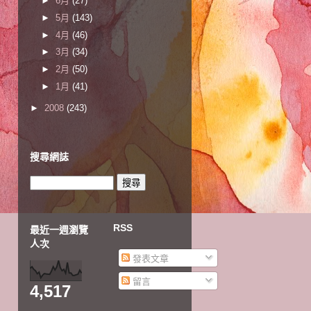
►
6月
(27)
►
5月
(143)
►
4月
(46)
►
3月
(34)
►
2月
(50)
►
1月
(41)
►
2008
(243)
搜尋網誌
RSS
最近一週瀏覽
人次
發表文章
留言
4,517