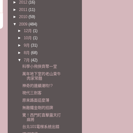
►
2012
(16)
►
2011
(11)
►
2010
(59)
▼
2009
(484)
►
12月
(1)
►
10月
(1)
►
9月
(31)
►
8月
(68)
▼
7月
(42)
科學小飛俠齊聚一堂
萬年地下室的老山東牛
肉家常麵
神奇的連續潮吹!?
現代三劍客
原來路面這麼薄
無敵鐵金剛的招牌
驚！西門町直擊露天打
麻將
台北101電梯系統出錯