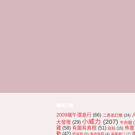
網誌分類
2009端午環島行
(66)
二表弟訂婚
(24)
小威力
(207)
大發現
(29)
牛肉麵
(
藏
(58)
有圖有真相
(51)
佈置
自拍
(15)
動
(42)
耶誕樹
(5)
凍結時間
(4)
基隆廟口
(7)