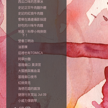
西瓜口味的思樂冰
史記正宗牛肉麵外觀
史記的紅燒牛肉麵
警察在路邊攝影採證
好吃的川味牛肉麵
地震！科學小飛俠倒
下！
營養三明治
油蔥粿
這裡也有TOMICA
阿華炒麵
基隆廟口 奠濟宮
大腸圈與豬血湯
基隆廟口夜市
紅綠齊亮
海德花園的圓頂
捷運行天宮站 Jul.09
小威力彈鋼琴