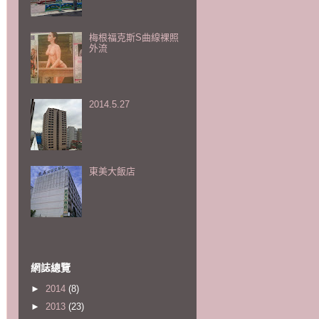
梅根福克斯S曲線裸照
外流
2014.5.27
東美大飯店
網誌總覽
►
2014
(8)
►
2013
(23)