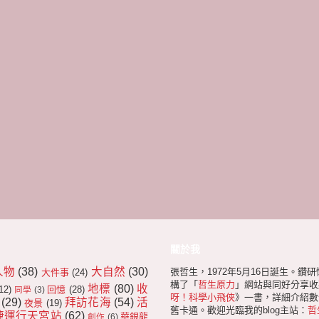
關於我
人物
(38)
大自然
(30)
張哲生，1972年5月16日誕生。鑽
大件事
(24)
構了「
哲生原力
」網站與同好分享收
地標
(80)
收
12)
回憶
(28)
同學
(3)
呀！科學小飛俠
》一書，詳細介紹數十
(29)
拜訪花海
(54)
活
夜景
(19)
舊卡通。歡迎光臨我的blog主站：
哲
捷運行天宮站
(62)
華銀龍
創作
(6)