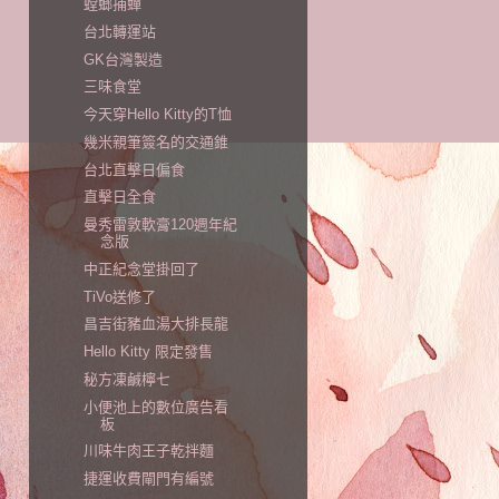
螳螂捕蟬
台北轉運站
GK台灣製造
三味食堂
今天穿Hello Kitty的T恤
幾米親筆簽名的交通錐
台北直擊日偏食
直擊日全食
曼秀雷敦軟膏120週年紀
念版
中正紀念堂掛回了
TiVo送修了
昌吉街豬血湯大排長龍
Hello Kitty 限定發售
秘方凍鹹檸七
小便池上的數位廣告看
板
川味牛肉王子乾拌麵
捷運收費閘門有編號