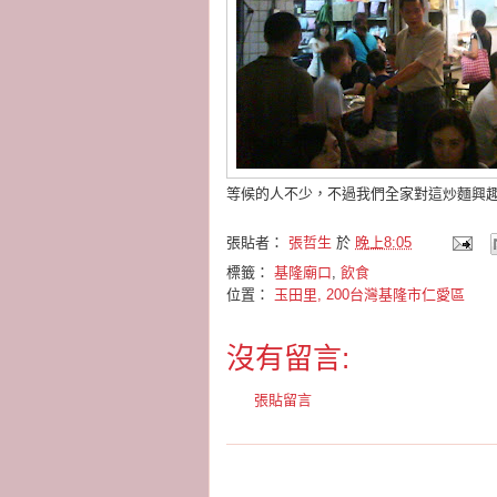
等候的人不少，不過我們全家對這炒麵興
張貼者：
張哲生
於
晚上8:05
標籤：
基隆廟口
,
飲食
位置：
玉田里, 200台灣基隆市仁愛區
沒有留言:
張貼留言