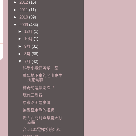
►
2012
(16)
►
2011
(11)
►
2010
(59)
▼
2009
(484)
►
12月
(1)
►
10月
(1)
►
9月
(31)
►
8月
(68)
▼
7月
(42)
科學小飛俠齊聚一堂
萬年地下室的老山東牛
肉家常麵
神奇的連續潮吹!?
現代三劍客
原來路面這麼薄
無敵鐵金剛的招牌
驚！西門町直擊露天打
麻將
台北101電梯系統出錯