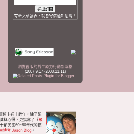
有新文章發表，就會寄信通知您唷！
瀏覽舊版的哲生原力行動部落格
(2007.9.17~2008.11.11)
研懷舊卡通十餘年，除了架
藏與心得，更撰寫了《
飛
部民國60~80年代的懷
生博客 Jason Blog
。