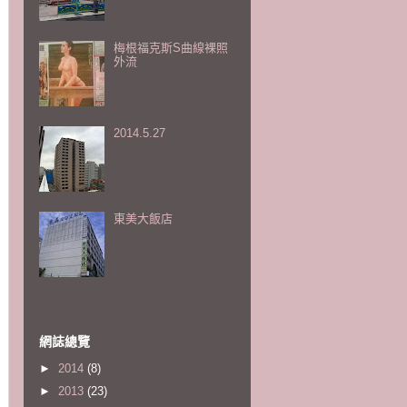
梅根福克斯S曲線裸照
外流
2014.5.27
東美大飯店
網誌總覽
►
2014
(8)
►
2013
(23)