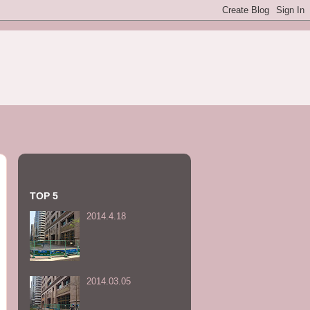
TOP 5
2014.4.18
2014.03.05