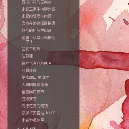
西瓜口味的思樂冰
史記正宗牛肉麵外觀
史記的紅燒牛肉麵
警察在路邊攝影採證
好吃的川味牛肉麵
地震！科學小飛俠倒
下！
營養三明治
油蔥粿
這裡也有TOMICA
阿華炒麵
基隆廟口 奠濟宮
大腸圈與豬血湯
基隆廟口夜市
紅綠齊亮
海德花園的圓頂
捷運行天宮站 Jul.09
小威力彈鋼琴