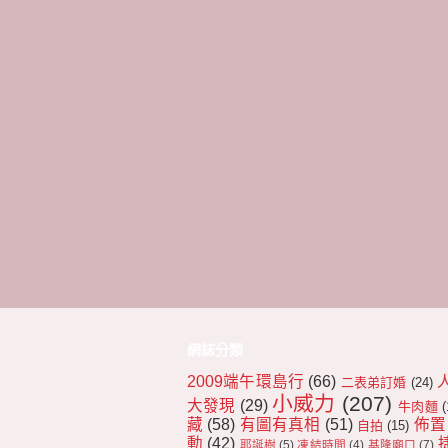
網誌分類
2009端午環島行
(66)
二表弟訂婚
(24)
小威力
(207)
大發現
(29)
牛肉麵
(
藏
(58)
有圖有真相
(51)
佈置
自拍
(15)
動
(42)
耶誕樹
(5)
凍結時間
(4)
基隆廟口
(7)