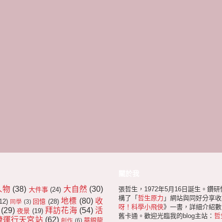
關於我
人物
(38)
大自然
(30)
張哲生，1972年5月16日誕生。鑽
大件事
(24)
構了「
哲生原力
」網站與同好分享收
地標
(80)
收
12)
回憶
(28)
同學
(3)
呀！科學小飛俠
》一書，詳細介紹數十
(29)
拜訪花海
(54)
活
夜景
(19)
舊卡通。歡迎光臨我的blog主站：
哲
捷運行天宮站
(62)
華銀龍
創作
(6)