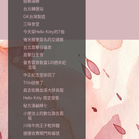
螳螂捕蟬
台北轉運站
GK台灣製造
三味食堂
今天穿Hello Kitty的T恤
幾米親筆簽名的交通錐
台北直擊日偏食
直擊日全食
曼秀雷敦軟膏120週年紀
念版
中正紀念堂掛回了
TiVo送修了
昌吉街豬血湯大排長龍
Hello Kitty 限定發售
秘方凍鹹檸七
小便池上的數位廣告看
板
川味牛肉王子乾拌麵
捷運收費閘門有編號