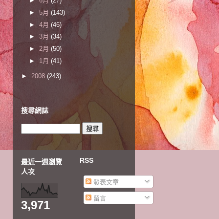
►
6月
(27)
►
5月
(143)
►
4月
(46)
►
3月
(34)
►
2月
(50)
►
1月
(41)
►
2008
(243)
搜尋網誌
RSS
最近一週瀏覽
人次
發表文章
留言
3,971