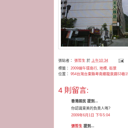
張貼者：
張哲生
於
上午10:34
標籤：
2009端午環島行
,
地標
,
街景
位置：
954台灣台東縣卑南鄉龍泉路53巷1
4 則留言:
香港居民 提到...
你認識東美的負責人嗎?
2009年6月1日 下午5:04
張哲生
提到...