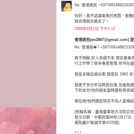
Re: 香港居民 <5977091488233297
你好，我不認識東美的老闆，那晚
錢合理就住進去了。
2009年6月1日 下午5:12
香港居民(en2887@gmail.com) 提
Re: 香港居�? <597709148823329
真不明解,好人多遇不幸,現在東美
行工作學了很多專業管理,奈何在遠
我從未踏足過台東,我是在 1982
我差不多廿年沒再到台灣,及後我
下的女兒!他的朋友當時還有男孩
現在她/他們遇逆境亦不向人家傾
(例稿名稱：臺灣臺東地方法院公
發文日期：中華民國98年2月17日
東院義97執誠字第4155號)
* * *