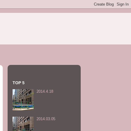
TOP 5
2014.4.18
2014.03.05