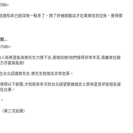
586>
抵達知本已經深夜一點多了，問了好幾間飯店才在東美找到空房，覺得價
到...
7586>
的人祗希望能為鄧先生力撐下去,我相信她/他們撐得非常辛苦,我雖曾在銀
方亦愛莫能助!
 年在台北認識鄧先生,鄧先生對朋友非常忠厚。
搜尋得以下新聞,才知原來多次到台北探望那幾個女士原來是其早逝朋友留
留在台東。
訴。
告（第三次拍賣）