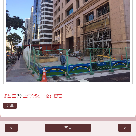
張哲生
於
上午9:54
沒有留言:
分享
‹
›
首頁