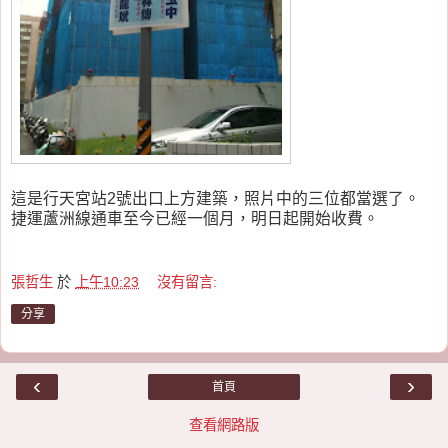
這是行天宮站2號出口上方建築，照片中的三位都當選了。
捷運蘆洲線通車至今已經一個月，明日起開始收費。
張哲生
於
上午10:23
沒有留言:
分享
‹
›
首頁
查看網路版