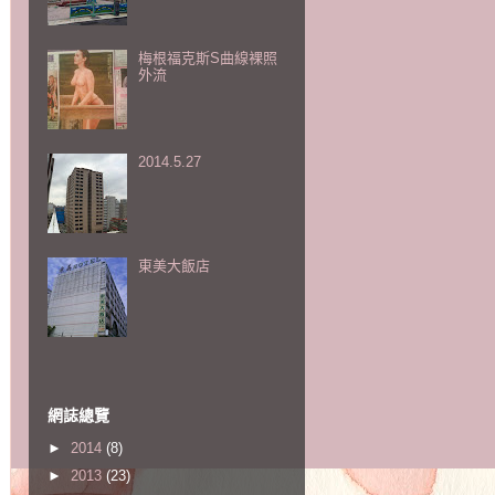
梅根福克斯S曲線裸照
外流
2014.5.27
東美大飯店
網誌總覽
►
2014
(8)
►
2013
(23)