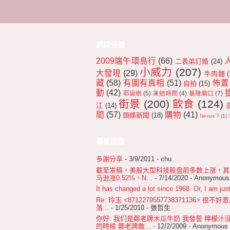
網誌分類
2009端午環島行
(66)
二表弟訂婚
(24)
小威力
(207)
大發現
(29)
牛肉麵
(
藏
(58)
有圖有真相
(51)
佈置
自拍
(15)
動
(42)
耶誕樹
(5)
凍結時間
(4)
基隆廟口
(7)
街景
(200)
飲食
(124)
江
(14)
間
(57)
購物
(41)
頭條新聞
(18)
Nexus 7
(1)
最新回應
多謝分享
- 3/9/2011
- chu
截至发稿，美股大型科技股盘前多数上涨，其中苹
马逊涨0.52%，N...
- 7/14/2020
- Anonymous
It has changed a lot since 1968. Or, I am just
Re: 玲玉 <8712279557738371136>
落...
- 1/25/2010
- 張哲生
你好: 我们是鄭老牌木瓜牛奶 我發誓 檸檬汁
的時候 鄭老牌敢...
- 12/2/2009
- Anonymous