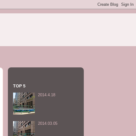
TOP 5
2014.4.18
2014.03.05