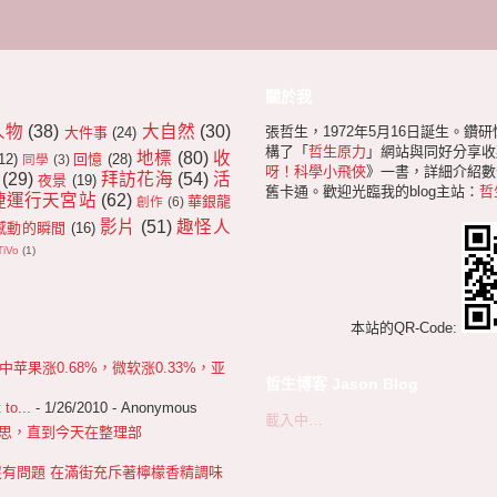
關於我
人物
(38)
大自然
(30)
張哲生，1972年5月16日誕生。鑽
大件事
(24)
構了「
哲生原力
」網站與同好分享收
地標
(80)
收
12)
回憶
(28)
同學
(3)
呀！科學小飛俠
》一書，詳細介紹數十
(29)
拜訪花海
(54)
活
夜景
(19)
舊卡通。歡迎光臨我的blog主站：
哲
捷運行天宮站
(62)
華銀龍
創作
(6)
影片
(51)
趣怪人
感動的瞬間
(16)
TiVo
(1)
本站的QR-Code:
果涨0.68%，微软涨0.33%，亚
哲生博客 Jason Blog
 to...
- 1/26/2010
- Anonymous
載入中…
 很不好意思，直到今天在整理部
沒有問題 在滿街充斥著檸檬香精調味