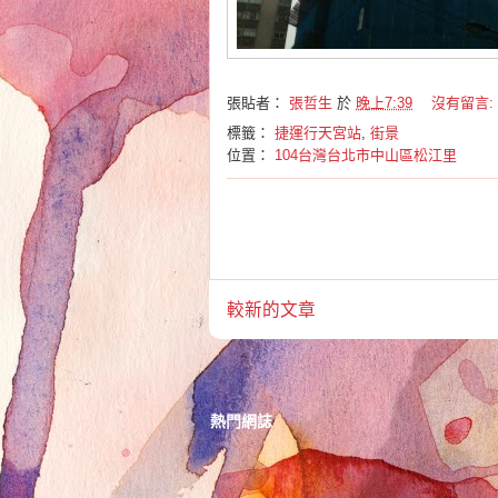
張貼者：
張哲生
於
晚上7:39
沒有留言:
標籤：
捷運行天宮站
,
街景
位置：
104台灣台北市中山區松江里
較新的文章
熱門網誌