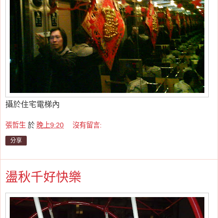
攝於住宅電梯內
張哲生
於
晚上9:20
沒有留言:
分享
盪秋千好快樂