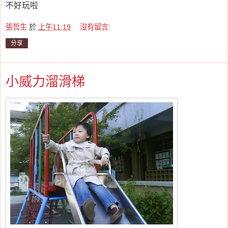
不好玩啦
張哲生
於
上午11:19
沒有留言:
分享
小威力溜滑梯