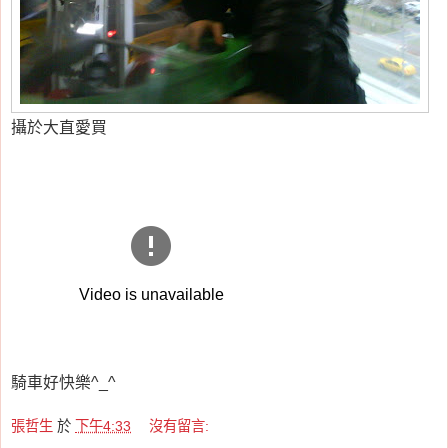
攝於大直愛買
騎車好快樂^_^
張哲生
於
下午4:33
沒有留言: