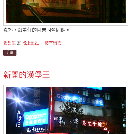
真巧，跟董仔的阿吉同名同姓。
張哲生
於
晚上8:21
沒有留言:
分享
新開的漢堡王