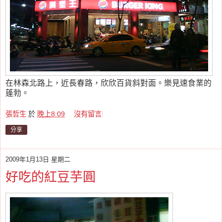
在林森北路上，近長春路，欣欣百貨斜對面。樂見速食業的
蓬勃。
張哲生
於
晚上8:09
沒有留言:
分享
2009年1月13日 星期二
好吃的紅豆芋圓