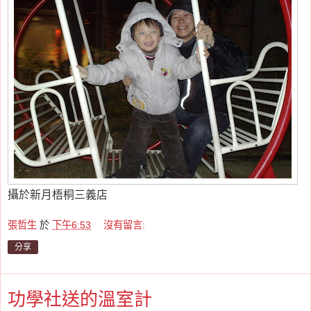
攝於新月梧桐三義店
張哲生
於
下午6:53
沒有留言:
分享
功學社送的溫室計