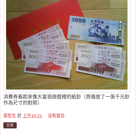
消費券看起來像大富翁遊戲裡的紙鈔（旁邊放了一張千元鈔
作為尺寸的對照）
張哲生
於
上午10:21
沒有留言:
分享