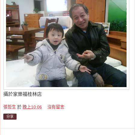
攝於家樂福桂林店
張哲生
於
晚上10:06
沒有留言:
分享