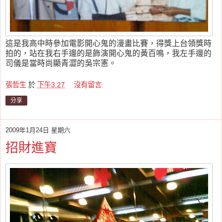
這是我高中時參加電影開心鬼的漫畫比賽，得獎上台領獎時
拍的，站在我右手邊的是飾演開心鬼的黃百鳴，我左手邊的
司儀是當時尚顯青澀的吳宗憲。
張哲生
於
下午3:27
沒有留言:
分享
2009年1月24日 星期六
招財進寶