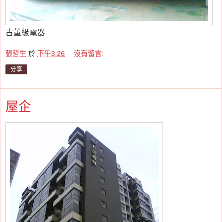
古董級電器
張哲生
於
下午3:26
沒有留言:
分享
屋企