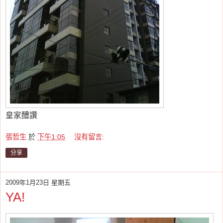
皇家醴讚
張哲生
於
下午1:05
沒有留言:
分享
2009年1月23日 星期五
YA!