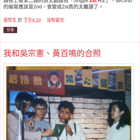
路標上敬業二路的英文翻譯為「Jingye
2st
Rd.」，second
的縮寫應該是2nd，會變成2st真的太離譜了。
張哲生
於
下午4:20
沒有留言:
分享
我和吳宗憲、黃百鳴的合照