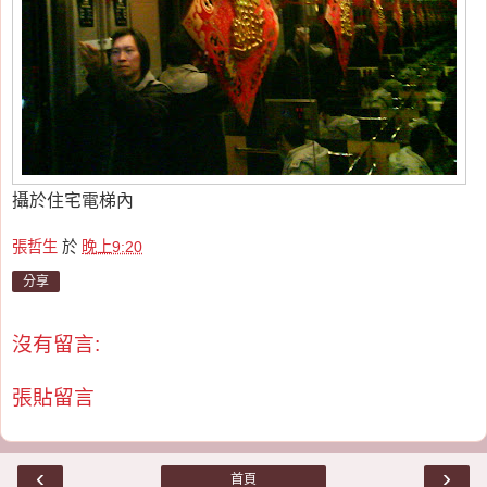
攝於住宅電梯內
張哲生
於
晚上9:20
分享
沒有留言:
張貼留言
‹
›
首頁