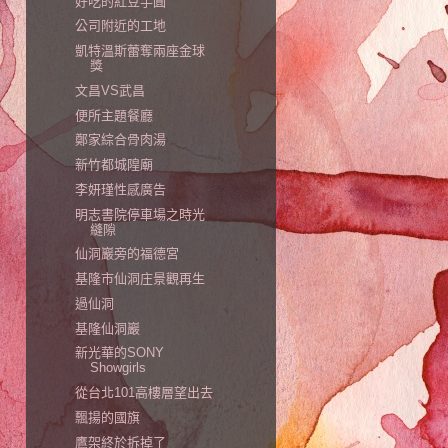
好吃的紅豆芋圓
公司附近的工地
凱特溫斯蕾奪兩座金球
獎
文昌VS武昌
便所主題餐廳
鄭家綜合骨肉湯
新竹都城隍廟
李妍瑾性感廣告
明志書院停車場之時光
縫隙
仙洞巖旁的福德宮
基隆市仙洞庄景觀再生
過仙洞
基隆仙洞巖
新光華的SONY
Showgirls
從台北101高樓層望出去
飄揚的國旗
鷹架終於拆掉了