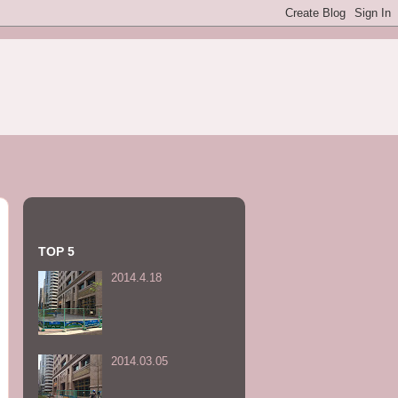
TOP 5
2014.4.18
2014.03.05