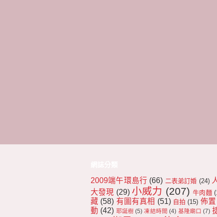
網誌分類
2009端午環島行
(66)
二表弟訂婚
(24)
小威力
(207)
大發現
(29)
牛肉麵
(
藏
(58)
有圖有真相
(51)
佈置
自拍
(15)
動
(42)
耶誕樹
(5)
凍結時間
(4)
基隆廟口
(7)