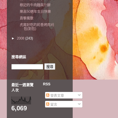
穆記的牛肉麵與斤餅
樂高50週年生日快樂
直擊魔獸
虎尾好吃的莉香烤肉刈
包(割包)
►
2008
(243)
搜尋網誌
RSS
最近一週瀏覽
人次
發表文章
留言
6,069