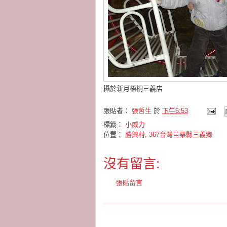
攝於新月梧桐三義店
張貼者：
張哲生
於
下午6:53
標籤：
小威力
位置：
勝興村, 367台灣苗栗縣三義鄉
沒有留言:
張貼留言