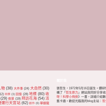
關於我
人物
(38)
大自然
(30)
張哲生，1972年5月16日誕生。鑽
大件事
(24)
構了「
哲生原力
」網站與同好分享收
地標
(80)
收
12)
回憶
(28)
同學
(3)
呀！科學小飛俠
》一書，詳細介紹數十
(29)
拜訪花海
(54)
活
夜景
(19)
舊卡通。歡迎光臨我的blog主站：
哲
捷運行天宮站
(62)
華銀龍
創作
(6)