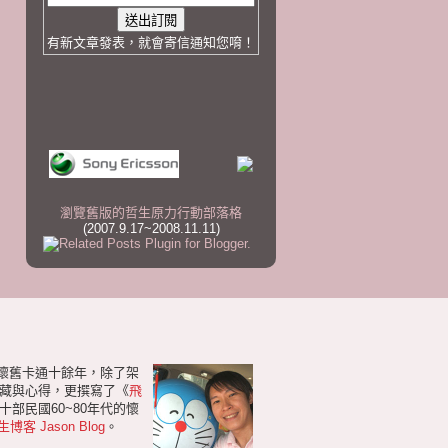
有新文章發表，就會寄信通知您唷！
瀏覽舊版的哲生原力行動部落格
(2007.9.17~2008.11.11)
研懷舊卡通十餘年，除了架
藏與心得，更撰寫了《
飛
部民國60~80年代的懷
生博客 Jason Blog
。