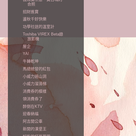
合照
招財進寶
盪秋千好快樂
功學社送的溫室計
Toshiba VIREX Beta錄
放影機
屋企
YA!
牛轉乾坤
馬總統發的紅包
小威力過山洞
小威力溜滑梯
消費券的模樣
領消費券了
醉倒在KTV
迎春納福
阿吉開公車
新開的漢堡王