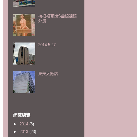
梅根福克斯S曲線裸照
外流
2014.5.27
東美大飯店
網誌總覽
►
2014
(8)
►
2013
(23)