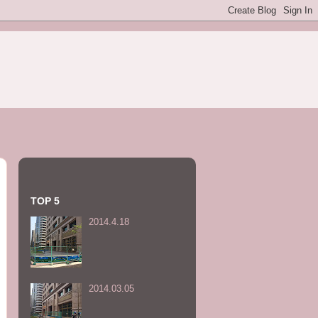
TOP 5
2014.4.18
2014.03.05