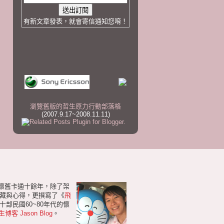
有新文章發表，就會寄信通知您唷！
瀏覽舊版的哲生原力行動部落格
(2007.9.17~2008.11.11)
研懷舊卡通十餘年，除了架
藏與心得，更撰寫了《
飛
部民國60~80年代的懷
生博客 Jason Blog
。