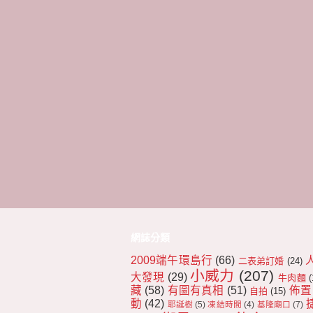
網誌分類
2009端午環島行
(66)
二表弟訂婚
(24)
小威力
(207)
大發現
(29)
牛肉麵
(
藏
(58)
有圖有真相
(51)
佈置
自拍
(15)
動
(42)
耶誕樹
(5)
凍結時間
(4)
基隆廟口
(7)