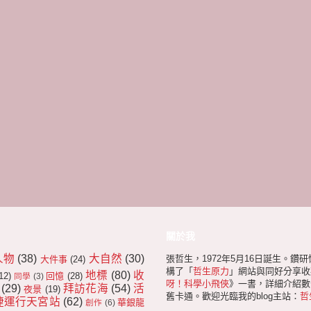
關於我
人物
(38)
大自然
(30)
張哲生，1972年5月16日誕生。鑽
大件事
(24)
構了「
哲生原力
」網站與同好分享收
地標
(80)
收
12)
回憶
(28)
同學
(3)
呀！科學小飛俠
》一書，詳細介紹數十
(29)
拜訪花海
(54)
活
夜景
(19)
舊卡通。歡迎光臨我的blog主站：
哲
捷運行天宮站
(62)
華銀龍
創作
(6)