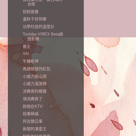
合照
招財進寶
盪秋千好快樂
功學社送的溫室計
Toshiba VIREX Beta錄
放影機
屋企
YA!
牛轉乾坤
馬總統發的紅包
小威力過山洞
小威力溜滑梯
消費券的模樣
領消費券了
醉倒在KTV
迎春納福
阿吉開公車
新開的漢堡王