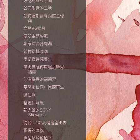
好吃的紅豆芋圓
公司附近的工地
凱特溫斯蕾奪兩座金球
獎
文昌VS武昌
便所主題餐廳
鄭家綜合骨肉湯
新竹都城隍廟
李妍瑾性感廣告
明志書院停車場之時光
縫隙
仙洞巖旁的福德宮
基隆市仙洞庄景觀再生
過仙洞
基隆仙洞巖
新光華的SONY
Showgirls
從台北101高樓層望出去
飄揚的國旗
鷹架終於拆掉了