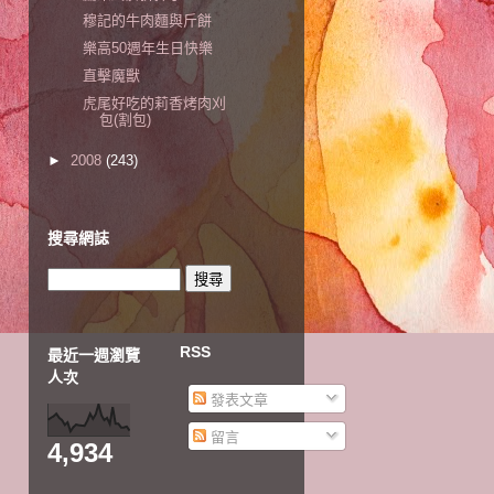
穆記的牛肉麵與斤餅
樂高50週年生日快樂
直擊魔獸
虎尾好吃的莉香烤肉刈
包(割包)
►
2008
(243)
搜尋網誌
RSS
最近一週瀏覽
人次
發表文章
留言
4,934