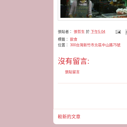
張貼者：
張哲生
於
下午5:04
標籤：
飲食
位置：
300台灣新竹市北區中山路75號
沒有留言:
張貼留言
較新的文章