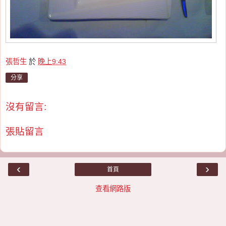
張哲生
於
晚上9:43
分享
沒有留言:
張貼留言
‹
›
首頁
查看網路版