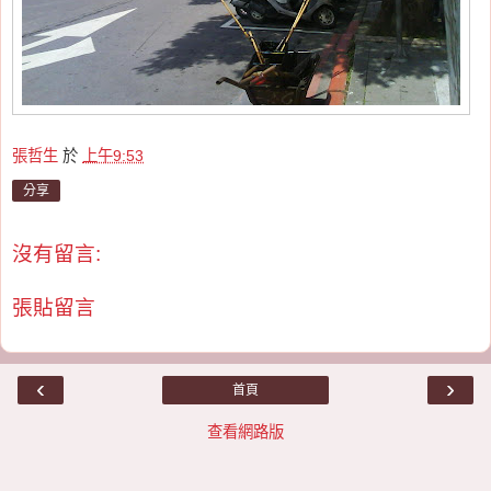
張哲生
於
上午9:53
分享
沒有留言:
張貼留言
‹
›
首頁
查看網路版