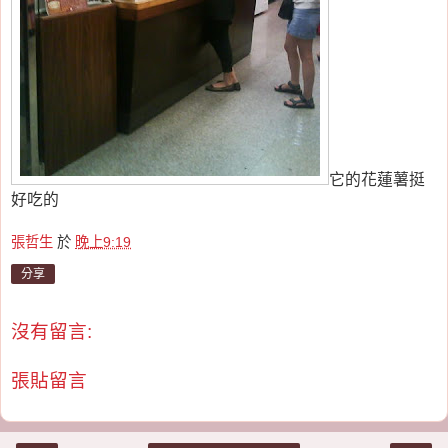
它的花蓮薯挺
好吃的
張哲生
於
晚上9:19
分享
沒有留言:
張貼留言