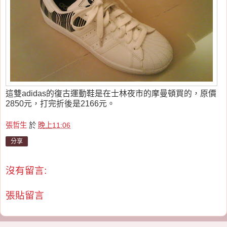
這雙adidas的復古運動鞋是在士林夜市的摩曼頓買的，原價
2850元，打完折後是2166元。
張哲生
於
晚上11:06
分享
沒有留言:
張貼留言