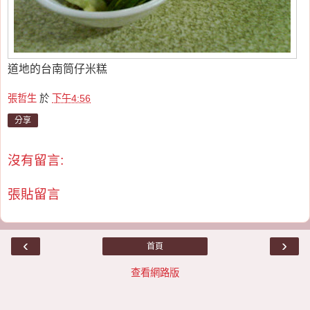
道地的台南筒仔米糕
張哲生
於
下午4:56
分享
沒有留言:
張貼留言
‹
›
首頁
查看網路版