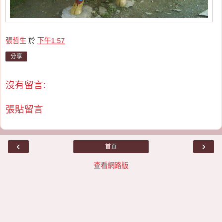
張哲生
於
下午1:57
分享
沒有留言:
張貼留言
‹
›
首頁
查看網路版