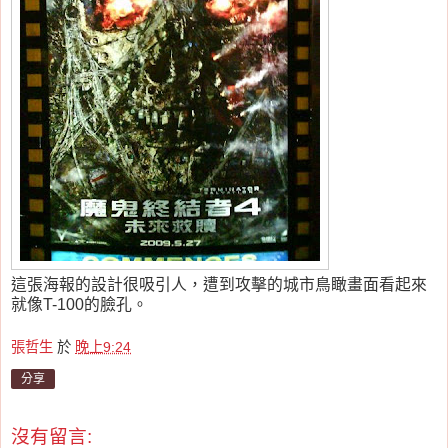
這張海報的設計很吸引人，遭到攻擊的城市鳥瞰畫面看起來
就像T-100的臉孔。
張哲生
於
晚上9:24
分享
沒有留言: