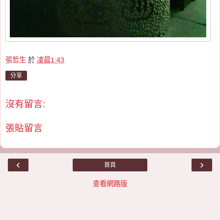
張哲生
於
凌晨1:43
分享
沒有留言:
張貼留言
‹
›
首頁
查看網路版