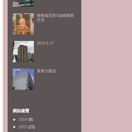
梅根福克斯S曲線裸照
外流
2014.5.27
東美大飯店
網誌總覽
►
2014
(8)
►
2013
(23)