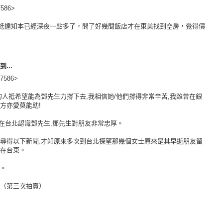
586>
抵達知本已經深夜一點多了，問了好幾間飯店才在東美找到空房，覺得價
到...
7586>
的人祗希望能為鄧先生力撐下去,我相信她/他們撐得非常辛苦,我雖曾在銀
方亦愛莫能助!
 年在台北認識鄧先生,鄧先生對朋友非常忠厚。
搜尋得以下新聞,才知原來多次到台北探望那幾個女士原來是其早逝朋友留
留在台東。
訴。
告（第三次拍賣）