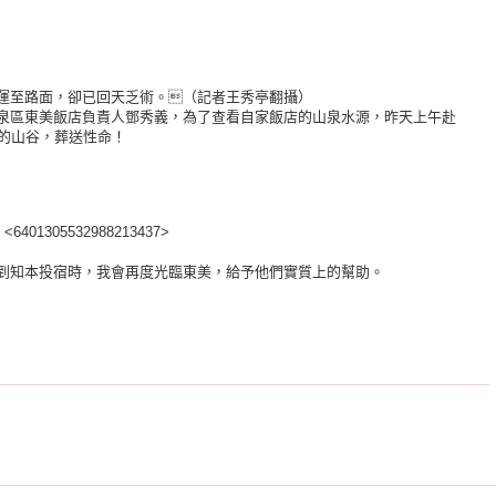
運至路面，卻已回天乏術。（記者王秀亭翻攝）
泉區東美飯店負責人鄧秀義，為了查看自家飯店的山泉水源，昨天上午赴
深的山谷，葬送性命！
<6401305532988213437>
到知本投宿時，我會再度光臨東美，給予他們實質上的幫助。