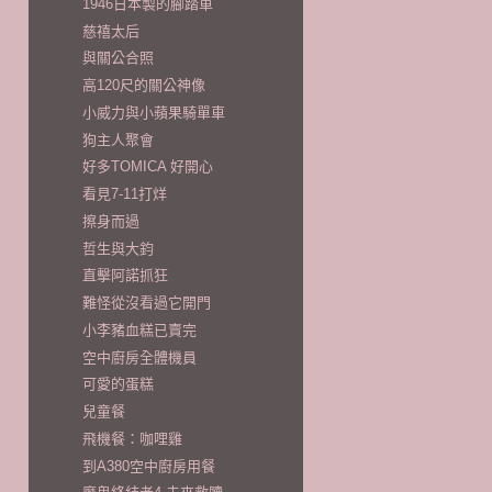
1946日本製的腳踏車
慈禧太后
與關公合照
高120尺的關公神像
小威力與小蘋果騎單車
狗主人聚會
好多TOMICA 好開心
看見7-11打烊
擦身而過
哲生與大鈞
直擊阿諾抓狂
難怪從沒看過它開門
小李豬血糕已賣完
空中廚房全體機員
可愛的蛋糕
兒童餐
飛機餐：咖哩雞
到A380空中廚房用餐