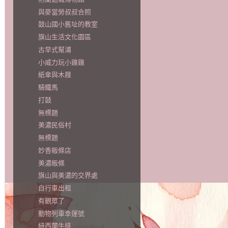
與麥當勞叔叔合照
鼓山國小舊址的教室
旗山生活文化園區
古早式幫浦
小威力玩小雞雞
紙傘與木屐
騎鐵馬
打鼓
無標題
美濃民俗村
無標題
妙香粄條店
美濃粄條
旗山與美濃的交界處
自行車出租
有觀眾了
動物列車幸運號
紐西蘭牛排