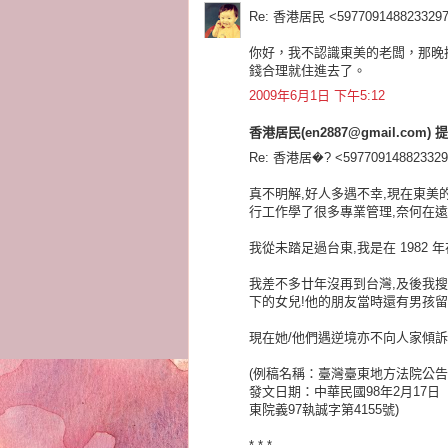
Re: 香港居民 <5977091488233297
你好，我不認識東美的老闆，那晚
錢合理就住進去了。
2009年6月1日 下午5:12
香港居民(en2887@gmail.com) 提
Re: 香港居�? <597709148823329
真不明解,好人多遇不幸,現在東美
行工作學了很多專業管理,奈何在遠
我從未踏足過台東,我是在 1982
我差不多廿年沒再到台灣,及後我
下的女兒!他的朋友當時還有男孩
現在她/他們遇逆境亦不向人家傾
(例稿名稱：臺灣臺東地方法院公
發文日期：中華民國98年2月17日
東院義97執誠字第4155號)
* * *