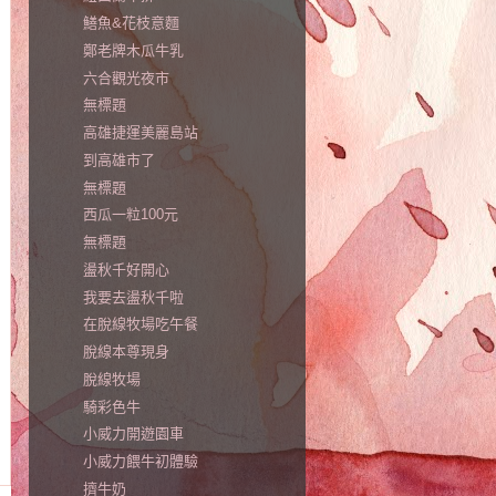
鱔魚&花枝意麵
鄭老牌木瓜牛乳
六合觀光夜市
無標題
高雄捷運美麗島站
到高雄市了
無標題
西瓜一粒100元
無標題
盪秋千好開心
我要去盪秋千啦
在脫線牧場吃午餐
脫線本尊現身
脫線牧場
騎彩色牛
小威力開遊園車
小威力餵牛初體驗
擠牛奶