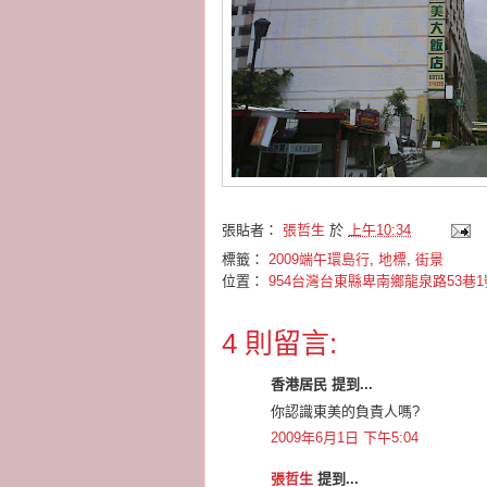
張貼者：
張哲生
於
上午10:34
標籤：
2009端午環島行
,
地標
,
街景
位置：
954台灣台東縣卑南鄉龍泉路53巷1
4 則留言:
香港居民 提到...
你認識東美的負責人嗎?
2009年6月1日 下午5:04
張哲生
提到...