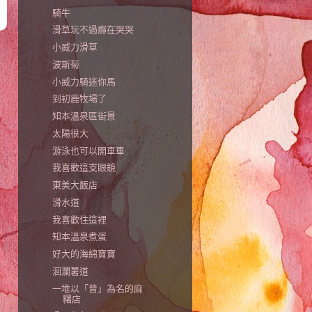
騎牛
滑草玩不過癮在哭哭
小威力滑草
波斯菊
小威力騎迷你馬
到初鹿牧場了
知本溫泉區街景
太陽很大
游泳也可以開車車
我喜歡這支眼鏡
東美大飯店
滑水道
我喜歡住這裡
知本溫泉煮蛋
好大的海綿寶寶
洄瀾薯道
一堆以「曾」為名的麻
糬店