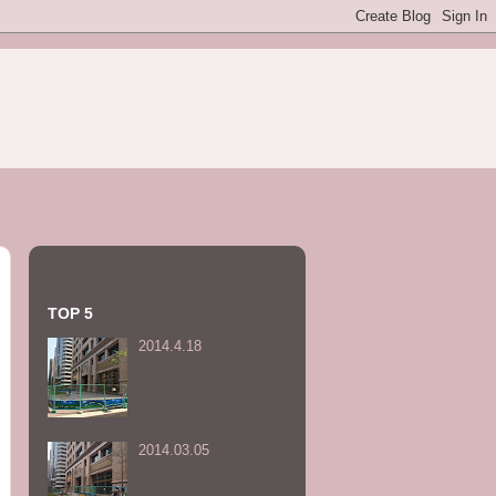
TOP 5
2014.4.18
2014.03.05