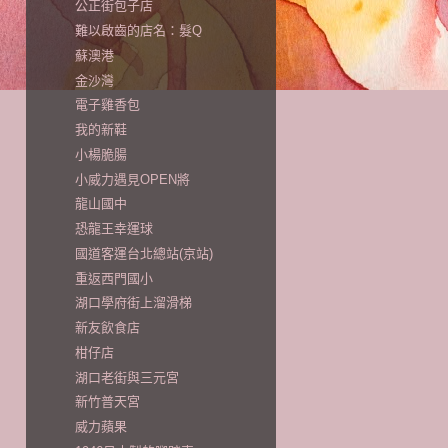
公正街包子店
難以啟齒的店名：髮Q
蘇澳港
金沙灣
電子雞香包
我的新鞋
小楊脆腸
小威力遇見OPEN將
龍山國中
恐龍王幸運球
國道客運台北總站(京站)
重返西門國小
湖口學府街上溜滑梯
新友飲食店
柑仔店
湖口老街與三元宮
新竹普天宮
威力蘋果