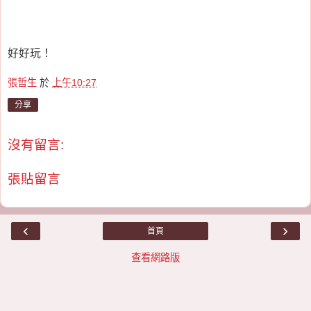
好好玩！
張哲生
於
上午10:27
分享
沒有留言:
張貼留言
‹
›
首頁
查看網路版