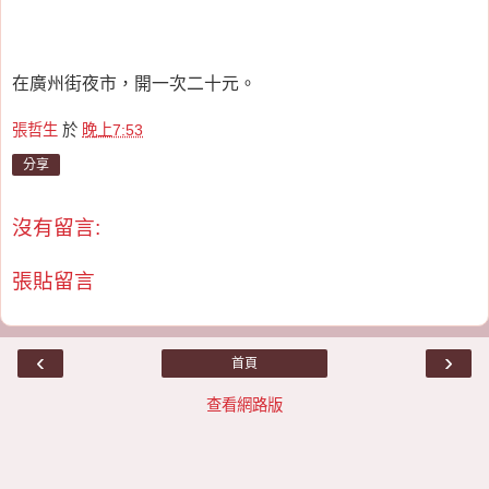
在廣州街夜市，開一次二十元。
張哲生
於
晚上7:53
分享
沒有留言:
張貼留言
‹
›
首頁
查看網路版