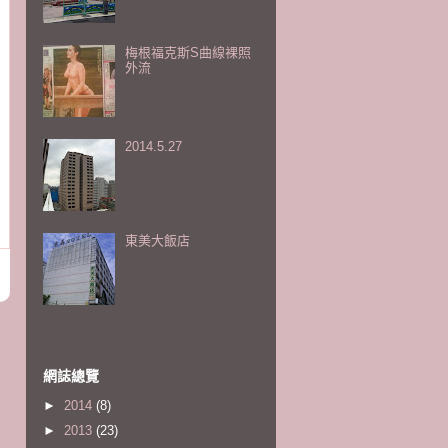
梅根福克斯S曲線裸照
外流
2014.5.27
東美大飯店
網誌總覽
►
2014
(8)
►
2013
(23)