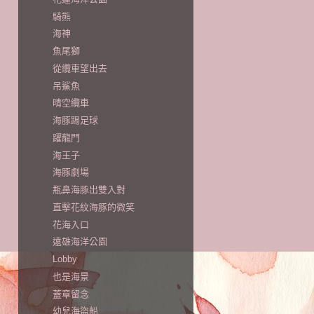
騎熊
海神
魚尾獅
從纜車望出去
吊鯊魚
晴空纜車
海豚踢足球
躍龍門
海王子
海豚劇場
瓶鼻海豚出雙入對
直擊花紋海豚的微笑
花海入口
遠雄海洋公園
Lobby
也是海景
蓋章留念
幼兒海盜船