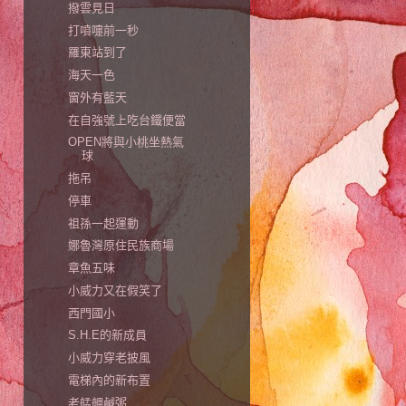
撥雲見日
打噴嚏前一秒
羅東站到了
海天一色
窗外有藍天
在自強號上吃台鐵便當
OPEN將與小桃坐熱氣
球
拖吊
停車
祖孫一起運動
娜魯灣原住民族商場
章魚五味
小威力又在假笑了
西門國小
S.H.E的新成員
小威力穿老披風
電梯內的新布置
老艋舺鹹粥