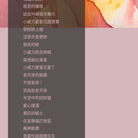
假笑的模樣
這就叫做張牙舞爪
小威力愛看花園寶寶
穿帥帥上網
沒穿外套更帥
假夾的睡
小威力與克林姆
穿西裝玩車車
小威力要當花童了
老天祿的脆腸
不景氣呀！
武昌街老天祿
半空中的招財貓
愛心撲滿
賣菸的騎士
在家樂福打地鼠
魔神凱撒
我愛吃甜甜圈先生