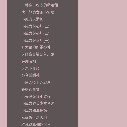
士林夜市好吃的雞蛋餅
沈子與簡女兩小無猜
小威力玩滑板車
小威力與麥坤(三)
小威力與麥坤(二)
小威力與麥坤(一)
好大台的閃電麥坤
天線寶寶遭斬首示眾
莊嚴法相
天寒添新裝
野台戲酬神
市民大道上的戰馬
憂鬱的表情
這張很像我小時候
小威力跟美少女合照
小威力開車把妹
光華數位新天地
桂林路等49路公車