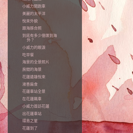
小威力開跑車
美麗的太平洋
悅來外貌
跟海豚合照
到底有多少億匯到海
外？
小威力的眼淚
吃早餐
海景的全景照片
房間的海景
花蓮遠雄悅來
液香扁食
花蓮車站全景
在花蓮飆車
小威力首訪花蓮
出花蓮車站
環島之星
花蓮到了