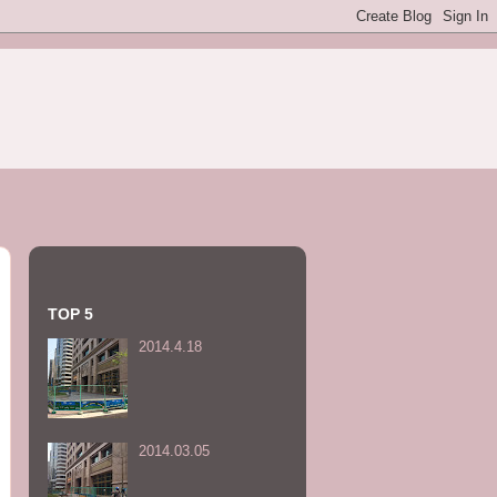
TOP 5
2014.4.18
2014.03.05