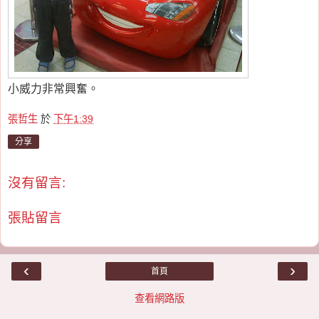
小威力非常興奮。
張哲生
於
下午1:39
分享
沒有留言:
張貼留言
‹
›
首頁
查看網路版