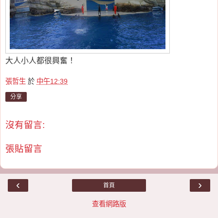
大人小人都很興奮！
張哲生
於
中午12:39
分享
沒有留言:
張貼留言
‹
›
首頁
查看網路版