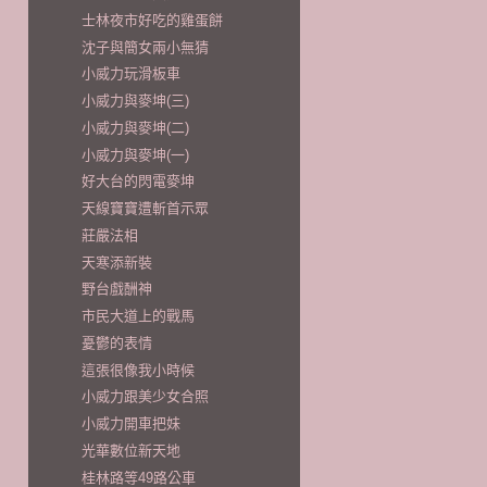
士林夜市好吃的雞蛋餅
沈子與簡女兩小無猜
小威力玩滑板車
小威力與麥坤(三)
小威力與麥坤(二)
小威力與麥坤(一)
好大台的閃電麥坤
天線寶寶遭斬首示眾
莊嚴法相
天寒添新裝
野台戲酬神
市民大道上的戰馬
憂鬱的表情
這張很像我小時候
小威力跟美少女合照
小威力開車把妹
光華數位新天地
桂林路等49路公車