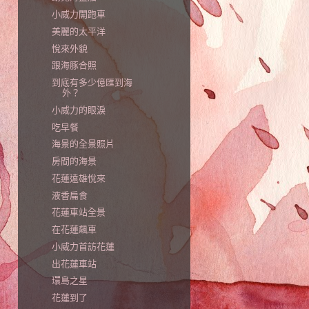
小威力開跑車
美麗的太平洋
悅來外貌
跟海豚合照
到底有多少億匯到海
外？
小威力的眼淚
吃早餐
海景的全景照片
房間的海景
花蓮遠雄悅來
液香扁食
花蓮車站全景
在花蓮飆車
小威力首訪花蓮
出花蓮車站
環島之星
花蓮到了