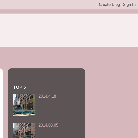
TOP 5
2014.4.18
2014.03.05