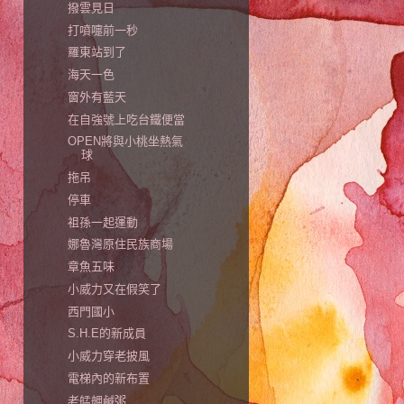
撥雲見日
打噴嚏前一秒
羅東站到了
海天一色
窗外有藍天
在自強號上吃台鐵便當
OPEN將與小桃坐熱氣
球
拖吊
停車
祖孫一起運動
娜魯灣原住民族商場
章魚五味
小威力又在假笑了
西門國小
S.H.E的新成員
小威力穿老披風
電梯內的新布置
老艋舺鹹粥