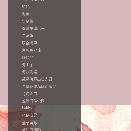
騎熊
海神
魚尾獅
從纜車望出去
吊鯊魚
晴空纜車
海豚踢足球
躍龍門
海王子
海豚劇場
瓶鼻海豚出雙入對
直擊花紋海豚的微笑
花海入口
遠雄海洋公園
Lobby
也是海景
蓋章留念
幼兒海盜船