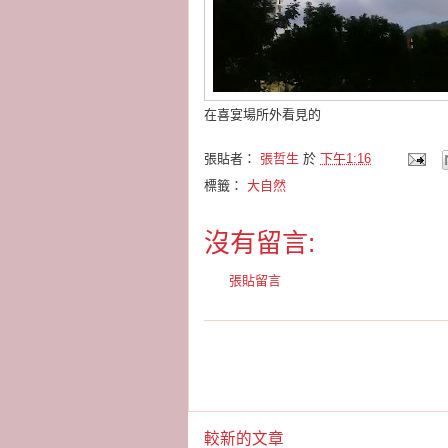
在喜宴場所外看見的
張貼者：
張哲生
於
下午1:16
標籤：
大自然
沒有留言:
張貼留言
較新的文章