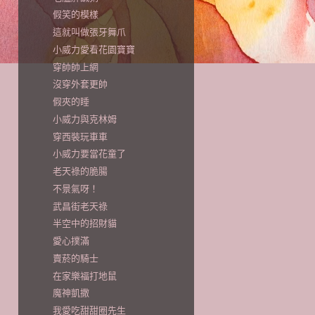
假笑的模樣
這就叫做張牙舞爪
小威力愛看花園寶寶
穿帥帥上網
沒穿外套更帥
假夾的睡
小威力與克林姆
穿西裝玩車車
小威力要當花童了
老天祿的脆腸
不景氣呀！
武昌街老天祿
半空中的招財貓
愛心撲滿
賣菸的騎士
在家樂福打地鼠
魔神凱撒
我愛吃甜甜圈先生