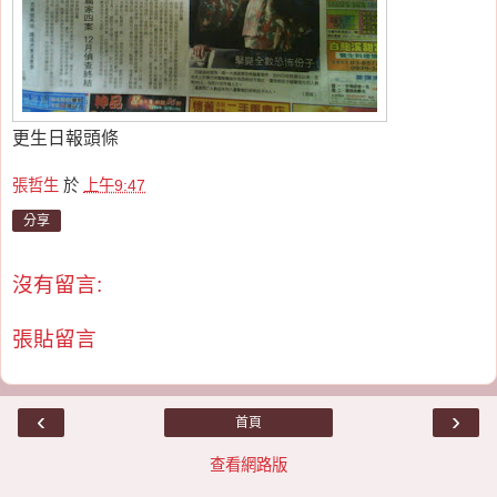
更生日報頭條
張哲生
於
上午9:47
分享
沒有留言:
張貼留言
‹
›
首頁
查看網路版