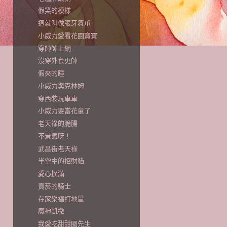
假笑的模樣
這就叫做張牙舞爪
小威力愛看花園寶寶
穿帥帥上網
沒穿外套更帥
假夾的睡
小威力與克林姆
穿西裝玩車車
小威力要當花童了
老天祿的脆腸
不景氣呀！
武昌街老天祿
半空中的招財貓
愛心撲滿
賣菸的騎士
在家樂福打地鼠
魔神凱撒
我愛吃甜甜圈先生