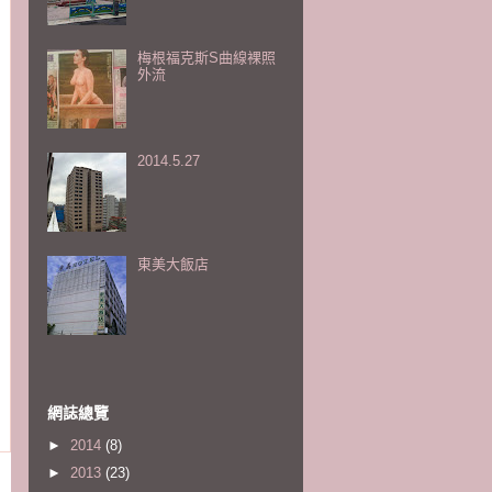
梅根福克斯S曲線裸照
外流
2014.5.27
東美大飯店
網誌總覽
►
2014
(8)
►
2013
(23)