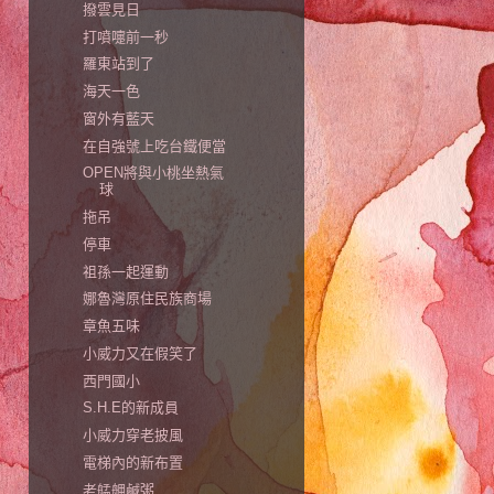
撥雲見日
打噴嚏前一秒
羅東站到了
海天一色
窗外有藍天
在自強號上吃台鐵便當
OPEN將與小桃坐熱氣
球
拖吊
停車
祖孫一起運動
娜魯灣原住民族商場
章魚五味
小威力又在假笑了
西門國小
S.H.E的新成員
小威力穿老披風
電梯內的新布置
老艋舺鹹粥