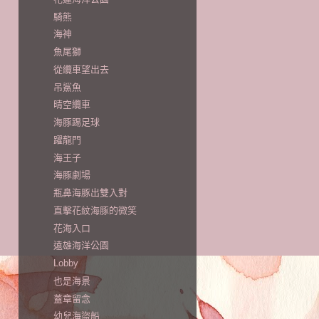
騎熊
海神
魚尾獅
從纜車望出去
吊鯊魚
晴空纜車
海豚踢足球
躍龍門
海王子
海豚劇場
瓶鼻海豚出雙入對
直擊花紋海豚的微笑
花海入口
遠雄海洋公園
Lobby
也是海景
蓋章留念
幼兒海盜船