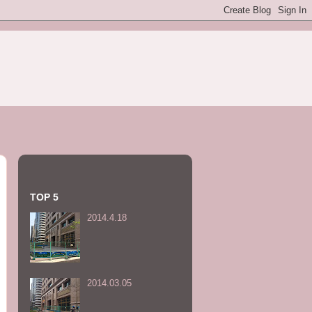
TOP 5
2014.4.18
2014.03.05