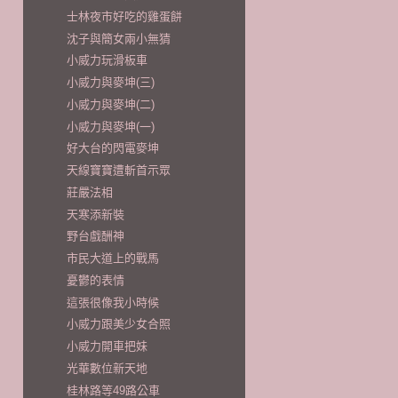
士林夜市好吃的雞蛋餅
沈子與簡女兩小無猜
小威力玩滑板車
小威力與麥坤(三)
小威力與麥坤(二)
小威力與麥坤(一)
好大台的閃電麥坤
天線寶寶遭斬首示眾
莊嚴法相
天寒添新裝
野台戲酬神
市民大道上的戰馬
憂鬱的表情
這張很像我小時候
小威力跟美少女合照
小威力開車把妹
光華數位新天地
桂林路等49路公車