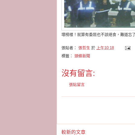
壞榜樣！就算有委屈也不該絕食，難道忘
張貼者：
張哲生
於
上午10:18
標籤：
頭條新聞
沒有留言:
張貼留言
較新的文章