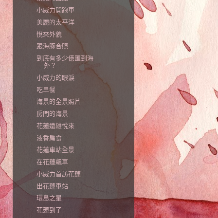
小威力開跑車
美麗的太平洋
悅來外貌
跟海豚合照
到底有多少億匯到海
外？
小威力的眼淚
吃早餐
海景的全景照片
房間的海景
花蓮遠雄悅來
液香扁食
花蓮車站全景
在花蓮飆車
小威力首訪花蓮
出花蓮車站
環島之星
花蓮到了