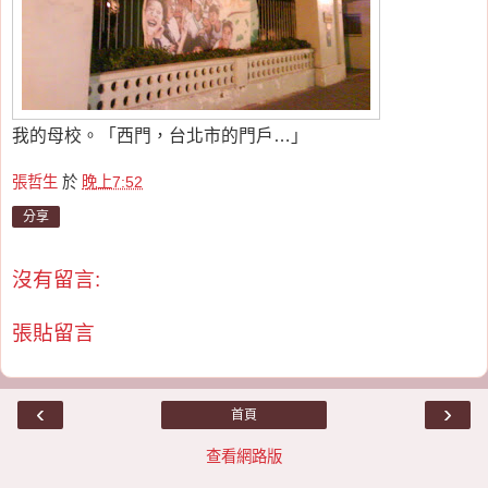
我的母校。「西門，台北市的門戶…」
張哲生
於
晚上7:52
分享
沒有留言:
張貼留言
‹
›
首頁
查看網路版