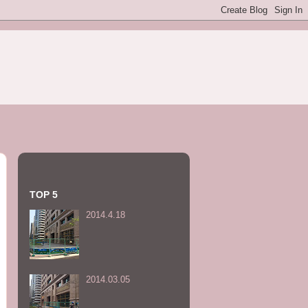
TOP 5
2014.4.18
2014.03.05