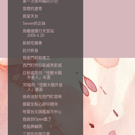
第一次坐49路的小巴
冒煙的瀝青
我家天台
Seven的正妹
鳥瞰捷運行天宮站
2009.4.20
新郎吃糖果
託付終身
我家門前有施工
西門町的日新威秀影城
日新威秀的「怪獸大戰
外星人」布置
3D版的「怪獸大戰外星
人」畫面
絕命派對在西門町首映
模範生點心餅50週年
哈雷台北旗艦展示中心
我換到Open獎了
老艋舺鹹粥
三號珍珍開公車