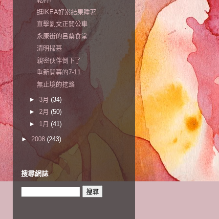
逛IKEA好累結果睡著
直擊劉文正開公車
永康街的呂桑食堂
清明掃墓
親密伙伴倒下了
重新開幕的7-11
無止境的挖路
►
3月
(34)
►
2月
(50)
►
1月
(41)
►
2008
(243)
搜尋網誌