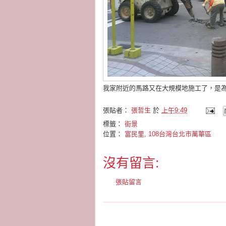
我家附近的馬路又在大規模地施工了，是
張貼者：
張哲生
於
上午9:49
標籤：
街景
位置：
富民里, 108台灣台北市萬華區
沒有留言:
張貼留言