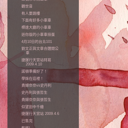
觀世音
有人要跳樓
下面有好多小車車
標達大廳的小車車
迷你版的小車車扭蛋
4月10日的台北101
劉文正與文章合體開公
車
捷運行天宮站特寫
2009.4.10
諾頓準備好了！
學妹在這裡！
貴婦奈奈vs史丹利
史丹利與張哲生
貴婦奈奈與張哲生
仰望田中千繪
捷運行天宮站 2009.4.6
已售完
乾杯!