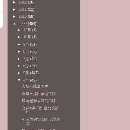
►
2012
(16)
►
2011
(11)
►
2010
(59)
▼
2009
(484)
►
12月
(1)
►
10月
(1)
►
9月
(31)
►
8月
(68)
►
7月
(42)
►
6月
(27)
►
5月
(143)
▼
4月
(46)
大樓外牆清潔中
直擊王建民復健特訓
深坑老街故鄉的口味
交通e網打盡 台北真好
行
小威力到YAMAHA學鋼
琴