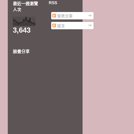
RSS
最近一週瀏覽
人次
發表文章
留言
3,643
臉書分享