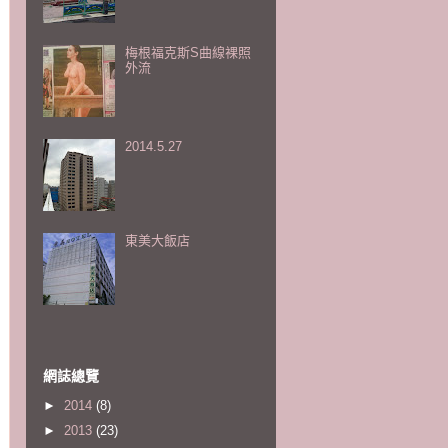
梅根福克斯S曲線裸照
外流
2014.5.27
東美大飯店
網誌總覽
►
2014
(8)
►
2013
(23)