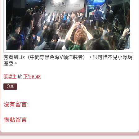
有看到Liz（中間穿黑色深V領洋裝者），很可惜不見小澤瑪
麗亞。
張哲生
於
下午6:48
分享
沒有留言:
張貼留言