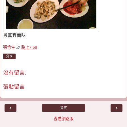
最真宜蘭味
張哲生
於
晚上7:58
分享
沒有留言:
張貼留言
‹
›
首頁
查看網路版