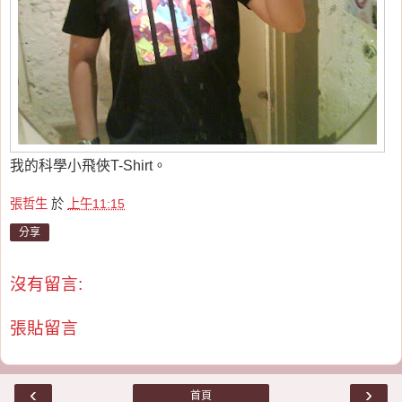
我的科學小飛俠T-Shirt。
張哲生
於
上午11:15
分享
沒有留言:
張貼留言
‹
›
首頁