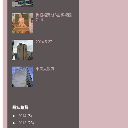
梅根福克斯S曲線裸照
外流
2014.5.27
東美大飯店
網誌總覽
►
2014
(8)
►
2013
(23)