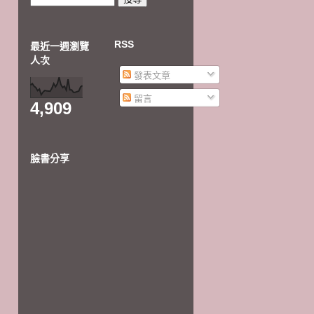
RSS
最近一週瀏覽
人次
發表文章
留言
4,909
臉書分享