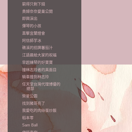
窮得只剩下錢
貴婦奈奈愛巢公開
即興演出
彈琴的小孩
直擊宜蘭燈會
阿信師芋冰
礁溪的招牌蕃茄汁
江語晨給大家的祝福
早起練琴的好寶寶
撞林志玲者的真面目
騎車撞到林志玲
任天堂台灣代理博優的
總部
榮星公園
找到豬哥亮了
我愛吃的肉絲蛋炒飯
稻本零
Sam Ball