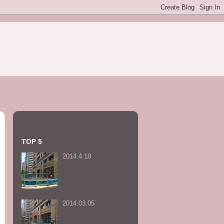
TOP 5
2014.4.18
2014.03.05