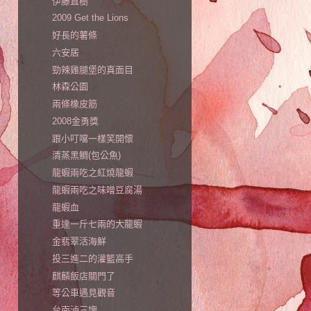
伊藤直樹
2009 Get the Lions
好長的薯條
六安居
勁辣雞腿堡的真面目
林森公園
兩條橡皮筋
2008金勇獎
跟小叮噹一樣笑開懷
清蒸黑鯛(包公魚)
龍蝦兩吃之紅燒龍蝦
龍蝦兩吃之味噌豆腐湯
龍蝦血
重達一斤七兩的大龍蝦
金翡翠活海鮮
投三進二的灌籃高手
麒麟飯店關門了
等公車遇見觀音
台南滷三塊