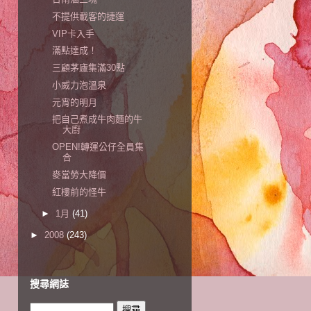
不提供載客的捷運
VIP卡入手
滿點達成！
三顧茅廬集滿30點
小威力泡溫泉
元宵的明月
把自己煮成牛肉麵的牛
大廚
OPEN!轉運公仔全員集
合
麥當勞大降價
紅樓前的怪牛
►
1月
(41)
►
2008
(243)
搜尋網誌