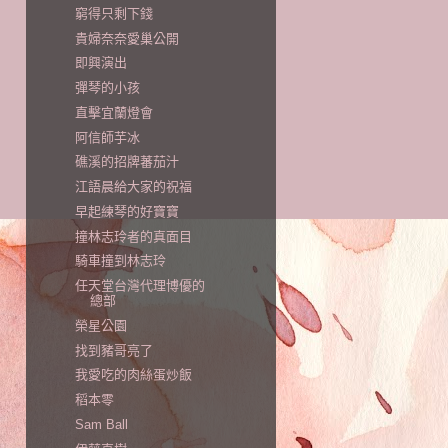
窮得只剩下錢
貴婦奈奈愛巢公開
即興演出
彈琴的小孩
直擊宜蘭燈會
阿信師芋冰
礁溪的招牌蕃茄汁
江語晨給大家的祝福
早起練琴的好寶寶
撞林志玲者的真面目
騎車撞到林志玲
任天堂台灣代理博優的
總部
榮星公園
找到豬哥亮了
我愛吃的肉絲蛋炒飯
稻本零
Sam Ball