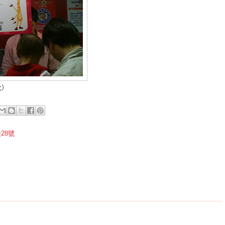
大）
28號