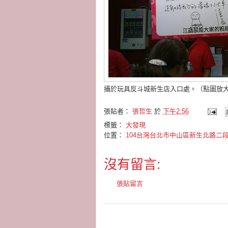
攝於玩具反斗城新生店入口處。（點圖放
張貼者：
張哲生
於
下午2:56
標籤：
大發現
位置：
104台灣台北市中山區新生北路二段
沒有留言:
張貼留言