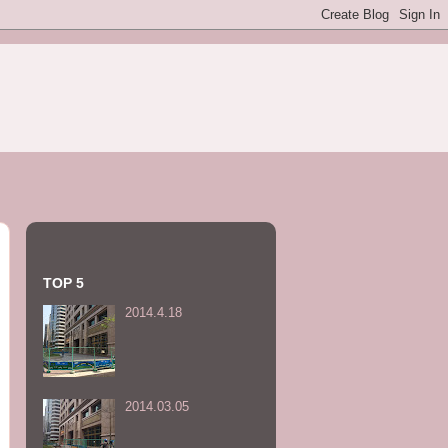
TOP 5
2014.4.18
2014.03.05