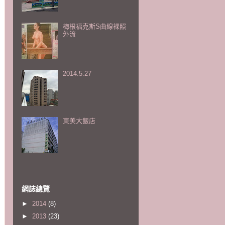
梅根福克斯S曲線裸照
外流
2014.5.27
東美大飯店
網誌總覽
►
2014
(8)
►
2013
(23)