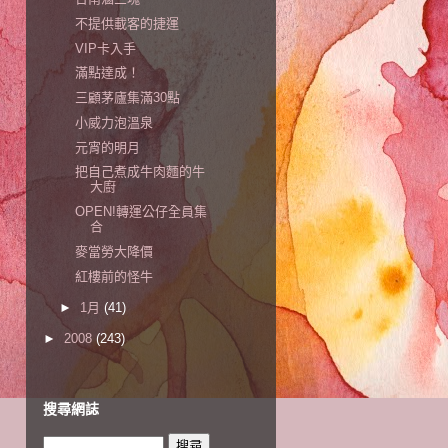
不提供載客的捷運
VIP卡入手
滿點達成！
三顧茅廬集滿30點
小威力泡溫泉
元宵的明月
把自己煮成牛肉麵的牛
大廚
OPEN!轉運公仔全員集
合
麥當勞大降價
紅樓前的怪牛
►
1月
(41)
►
2008
(243)
搜尋網誌