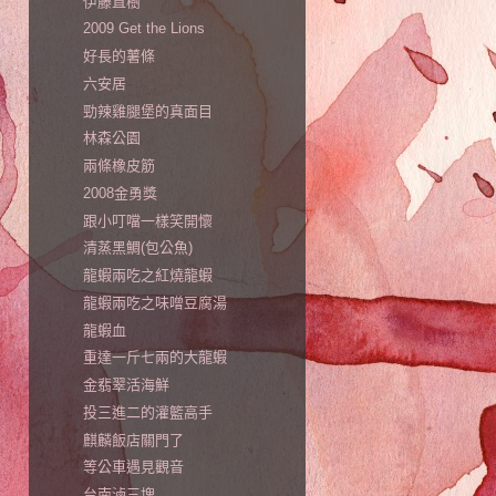
伊藤直樹
2009 Get the Lions
好長的薯條
六安居
勁辣雞腿堡的真面目
林森公園
兩條橡皮筋
2008金勇獎
跟小叮噹一樣笑開懷
清蒸黑鯛(包公魚)
龍蝦兩吃之紅燒龍蝦
龍蝦兩吃之味噌豆腐湯
龍蝦血
重達一斤七兩的大龍蝦
金翡翠活海鮮
投三進二的灌籃高手
麒麟飯店關門了
等公車遇見觀音
台南滷三塊