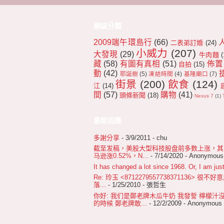
網誌分類
2009端午環島行
(66)
二表弟訂婚
(24)
小威力
(207)
大發現
(29)
牛肉麵
(
藏
(58)
有圖有真相
(51)
佈置
自拍
(15)
動
(42)
耶誕樹
(5)
凍結時間
(4)
基隆廟口
(7)
街景
(200)
飲食
(124)
江
(14)
間
(57)
購物
(41)
頭條新聞
(18)
Nexus 7
(1)
最新回應
多謝分享
- 3/9/2011
- chu
截至发稿，美股大型科技股盘前多数上涨，其中苹
马逊涨0.52%，N...
- 7/14/2020
- Anonymous
It has changed a lot since 1968. Or, I am just
Re: 玲玉 <8712279557738371136>
落...
- 1/25/2010
- 張哲生
你好: 我们是鄭老牌木瓜牛奶 我發誓 檸檬汁
的時候 鄭老牌敢...
- 12/2/2009
- Anonymous