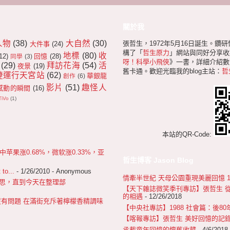
關於我
人物
(38)
大自然
(30)
張哲生，1972年5月16日誕生。鑽
大件事
(24)
構了「
哲生原力
」網站與同好分享收
地標
(80)
收
12)
回憶
(28)
同學
(3)
呀！科學小飛俠
》一書，詳細介紹數十
(29)
拜訪花海
(54)
活
夜景
(19)
舊卡通。歡迎光臨我的blog主站：
哲
捷運行天宮站
(62)
華銀龍
創作
(6)
影片
(51)
趣怪人
感動的瞬間
(16)
TiVo
(1)
本站的QR-Code:
果涨0.68%，微软涨0.33%，亚
哲生博客 Jason Blog
 to...
- 1/26/2010
- Anonymous
情牽半世紀 天母公園重現美麗回憶 1967
 很不好意思，直到今天在整理部
【天下雜誌微笑季刊專訪】張哲生 
的相遇
- 12/26/2018
沒有問題 在滿街充斥著檸檬香精調味
【中央社專訪】1988 社會篇：後8
【喀報專訪】張哲生 美好回憶的記
承載童年回憶的懷舊收藏
- 4/6/2018