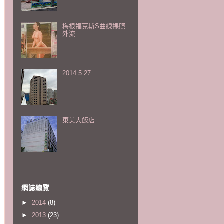
梅根福克斯S曲線裸照
外流
2014.5.27
東美大飯店
網誌總覽
►
2014
(8)
►
2013
(23)