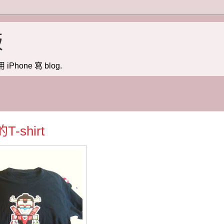
版
用 iPhone 寫 blog.
shirt