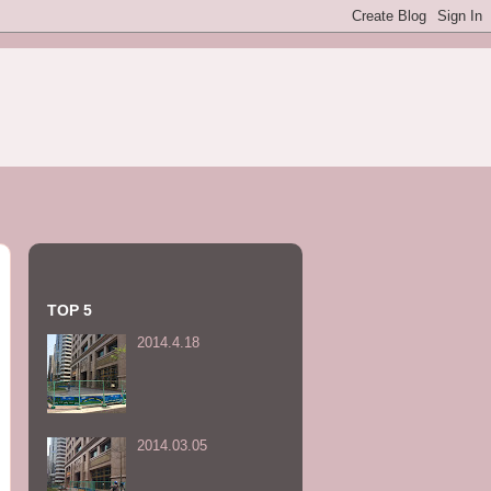
TOP 5
2014.4.18
2014.03.05