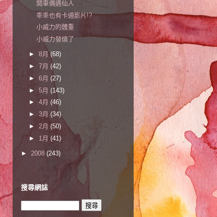
開車偶遇仙人
乖乖也有卡通影片!?
小威力的體重
小威力發燒了
►
8月
(68)
►
7月
(42)
►
6月
(27)
►
5月
(143)
►
4月
(46)
►
3月
(34)
►
2月
(50)
►
1月
(41)
►
2008
(243)
搜尋網誌