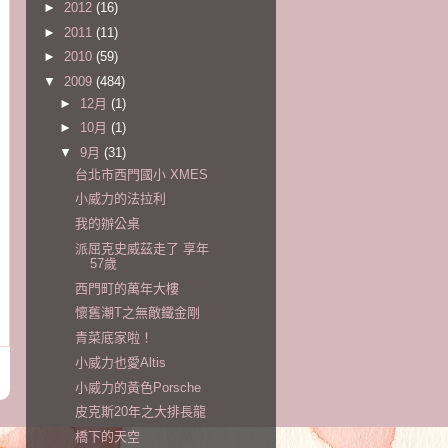
►
2012
(16)
►
2011
(11)
►
2010
(59)
▼
2009
(484)
►
12月
(1)
►
10月
(1)
▼
9月
(31)
台北市西門國小 XMES
小威力的法拉利
我的辦公桌
派屈克史威茲走了 享年
57歲
西門町的萬年大樓
懷舊潮T之無敵鐵金剛
青菜底家啦！
小威力也愛Altis
小威力的黃色Porsche
皮克斯20年之大排長龍
橋下的天空