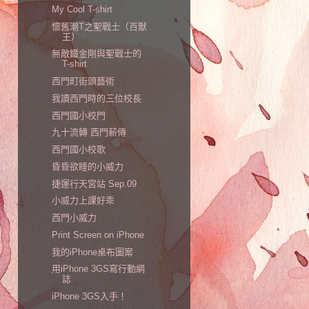
My Cool T-shirt
懷舊潮T之聖戰士（百獸
王）
無敵鐵金剛與聖戰士的
T-shirt
西門町街頭藝術
我讀西門時的三位校長
西門國小校門
九十流轉 西門薪傳
西門國小校歌
昏昏欲睡的小威力
捷運行天宮站 Sep.09
小威力上課好乖
西門小威力
Print Screen on iPhone
我的iPhone桌布圖案
用iPhone 3GS寫行動網
誌
iPhone 3GS入手！