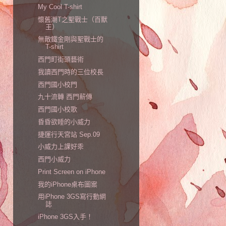
My Cool T-shirt
懷舊潮T之聖戰士（百獸
王）
無敵鐵金剛與聖戰士的
T-shirt
西門町街頭藝術
我讀西門時的三位校長
西門國小校門
九十流轉 西門薪傳
西門國小校歌
昏昏欲睡的小威力
捷運行天宮站 Sep.09
小威力上課好乖
西門小威力
Print Screen on iPhone
我的iPhone桌布圖案
用iPhone 3GS寫行動網
誌
iPhone 3GS入手！