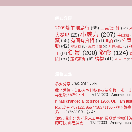
網誌分類
2009端午環島行
(66)
二表弟訂婚
(24)
小威力
(207)
大發現
(29)
牛肉麵
(
藏
(58)
有圖有真相
(51)
佈置
自拍
(15)
動
(42)
耶誕樹
(5)
凍結時間
(4)
基隆廟口
(7)
街景
(200)
飲食
(124)
江
(14)
間
(57)
購物
(41)
頭條新聞
(18)
Nexus 7
(1)
最新回應
多謝分享
- 3/9/2011
- chu
截至发稿，美股大型科技股盘前多数上涨，其中苹
马逊涨0.52%，N...
- 7/14/2020
- Anonymous
It has changed a lot since 1968. Or, I am just
Re: 玲玉 <8712279557738371136>
落...
- 1/25/2010
- 張哲生
你好: 我们是鄭老牌木瓜牛奶 我發誓 檸檬汁
的時候 鄭老牌敢...
- 12/2/2009
- Anonymous