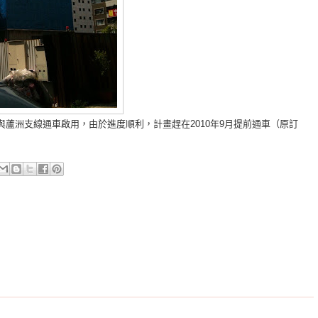
與蘆洲支線通車啟用，由於進度順利，計畫趕在2010年9月提前通車（原訂