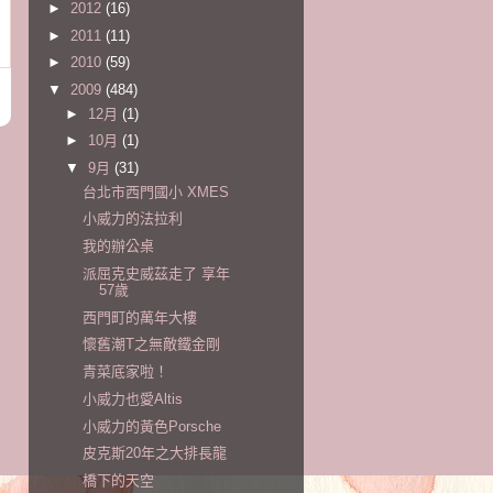
►
2012
(16)
►
2011
(11)
►
2010
(59)
▼
2009
(484)
►
12月
(1)
►
10月
(1)
▼
9月
(31)
台北市西門國小 XMES
小威力的法拉利
我的辦公桌
派屈克史威茲走了 享年
57歲
西門町的萬年大樓
懷舊潮T之無敵鐵金剛
青菜底家啦！
小威力也愛Altis
小威力的黃色Porsche
皮克斯20年之大排長龍
橋下的天空