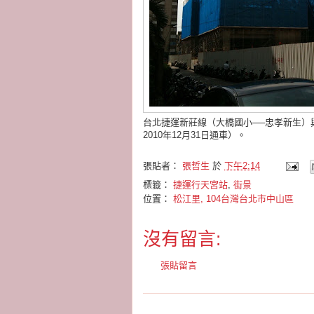
台北捷運新莊線（大橋國小──忠孝新生）
2010年12月31日通車）。
張貼者：
張哲生
於
下午2:14
標籤：
捷運行天宮站
,
街景
位置：
松江里, 104台灣台北市中山區
沒有留言:
張貼留言