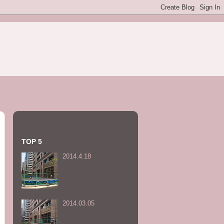
TOP 5
2014.4.18
2014.03.05