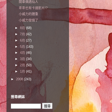
開車偶遇仙人
乖乖也有卡通影片!?
小威力的體重
小威力發燒了
►
8月
(68)
►
7月
(42)
►
6月
(27)
►
5月
(143)
►
4月
(46)
►
3月
(34)
►
2月
(50)
►
1月
(41)
►
2008
(243)
搜尋網誌