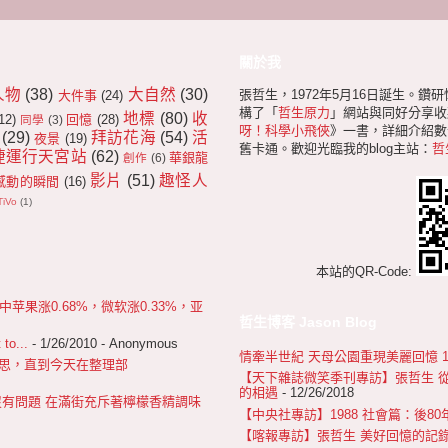
關於我
人物
(38)
大自然
(30)
張哲生，1972年5月16日誕生。鑽
大件事
(24)
構了「
哲生原力
」網站與同好分享收
地標
(80)
收
12)
回憶
(28)
同學
(3)
呀！科學小飛俠
》一書，詳細介紹數十
(29)
拜訪花海
(54)
活
夜景
(19)
舊卡通。歡迎光臨我的blog主站：
哲
捷運行天宮站
(62)
華銀龍
創作
(6)
影片
(51)
趣怪人
感動的瞬間
(16)
TiVo
(1)
本站的QR-Code:
果涨0.68%，微软涨0.33%，亚
哲生博客 Jason Blog
 to...
- 1/26/2010
- Anonymous
情牽半世紀 天母公園重現美麗回憶 1967
 很不好意思，直到今天在整理部
【天下雜誌微笑季刊專訪】張哲生 
的相遇
- 12/26/2018
沒有問題 在滿街充斥著檸檬香精調味
【中央社專訪】1988 社會篇：後8
【喀報專訪】張哲生 美好回憶的記