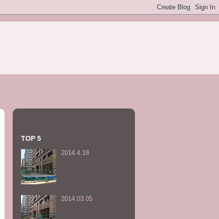
TOP 5
2014.4.18
2014.03.05