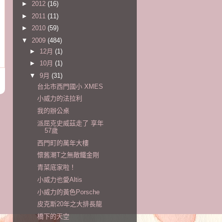
►
2012
(16)
►
2011
(11)
►
2010
(59)
▼
2009
(484)
►
12月
(1)
►
10月
(1)
▼
9月
(31)
台北市西門國小 XMES
小威力的法拉利
我的辦公桌
派屈克史威茲走了 享年
57歲
西門町的萬年大樓
懷舊潮T之無敵鐵金剛
青菜底家啦！
小威力也愛Altis
小威力的黃色Porsche
皮克斯20年之大排長龍
橋下的天空