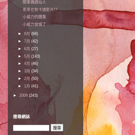
開車偶遇仙人
乖乖也有卡通影片!?
小威力的體重
小威力發燒了
►
8月
(68)
►
7月
(42)
►
6月
(27)
►
5月
(143)
►
4月
(46)
►
3月
(34)
►
2月
(50)
►
1月
(41)
►
2008
(243)
搜尋網誌