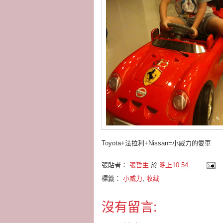
Toyota+法拉利+Nissan=小威力的愛車
張貼者：
張哲生
於
晚上10:54
標籤：
小威力
,
收藏
沒有留言: