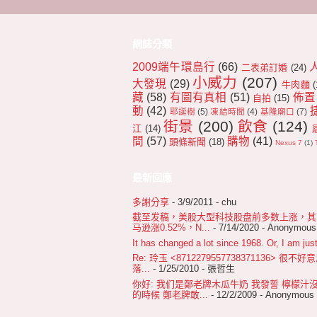
網誌分類
2009端午環島行
(66)
二表弟訂婚
(24)
小威力
(207)
大發現
(29)
牛肉麵
(
藏
(58)
有圖有真相
(51)
佈置
自拍
(15)
動
(42)
耶誕樹
(5)
凍結時間
(4)
基隆廟口
(7)
街景
(200)
飲食
(124)
江
(14)
間
(57)
購物
(41)
頭條新聞
(18)
Nexus 7
(1)
最新回應
多謝分享
- 3/9/2011
- chu
截至发稿，美股大型科技股盘前多数上涨，其中苹
马逊涨0.52%，N...
- 7/14/2020
- Anonymous
It has changed a lot since 1968. Or, I am just
Re: 玲玉 <8712279557738371136>
落...
- 1/25/2010
- 張哲生
你好: 我们是鄭老牌木瓜牛奶 我發誓 檸檬汁
的時候 鄭老牌敢...
- 12/2/2009
- Anonymous