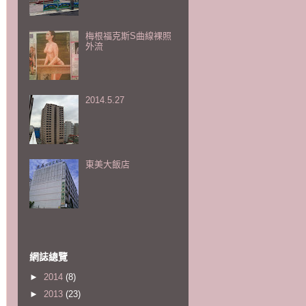
梅根福克斯S曲線裸照
外流
2014.5.27
東美大飯店
網誌總覽
►
2014
(8)
►
2013
(23)