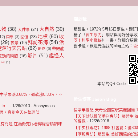
關於我
人物
(38)
大自然
(30)
張哲生，1972年5月16日誕生。鑽
大件事
(24)
構了「
哲生原力
」網站與同好分享收
地標
(80)
收
12)
回憶
(28)
同學
(3)
呀！科學小飛俠
》一書，詳細介紹數十
(29)
拜訪花海
(54)
活
夜景
(19)
舊卡通。歡迎光臨我的blog主站：
哲
捷運行天宮站
(62)
華銀龍
創作
(6)
影片
(51)
趣怪人
感動的瞬間
(16)
TiVo
(1)
本站的QR-Code:
果涨0.68%，微软涨0.33%，亚
哲生博客 Jason Blog
 to...
- 1/26/2010
- Anonymous
情牽半世紀 天母公園重現美麗回憶 1967
 很不好意思，直到今天在整理部
【天下雜誌微笑季刊專訪】張哲生 
的相遇
- 12/26/2018
沒有問題 在滿街充斥著檸檬香精調味
【中央社專訪】1988 社會篇：後8
【喀報專訪】張哲生 美好回憶的記