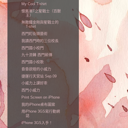
My Cool T-shirt
懷舊潮T之聖戰士（百獸
王）
無敵鐵金剛與聖戰士的
T-shirt
西門町街頭藝術
我讀西門時的三位校長
西門國小校門
九十流轉 西門薪傳
西門國小校歌
昏昏欲睡的小威力
捷運行天宮站 Sep.09
小威力上課好乖
西門小威力
Print Screen on iPhone
我的iPhone桌布圖案
用iPhone 3GS寫行動網
誌
iPhone 3GS入手！