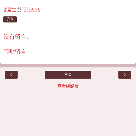
張哲生
於
下午6:15
分享
沒有留言:
張貼留言
‹
›
首頁
查看網路版