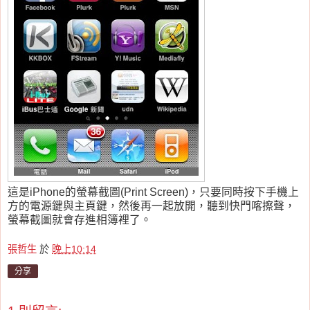
這是iPhone的螢幕截圖(Print Screen)，只要同時按下手機上
方的電源鍵與主頁鍵，然後再一起放開，聽到快門喀擦聲，
螢幕截圖就會存進相簿裡了。
張哲生
於
晚上10:14
分享