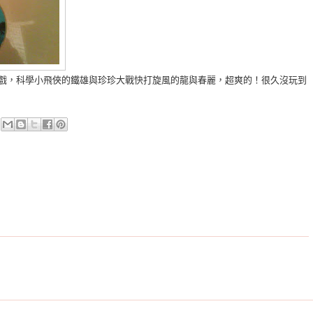
新遊戲，科學小飛俠的鐵雄與珍珍大戰快打旋風的龍與春麗，超爽的！很久沒玩到