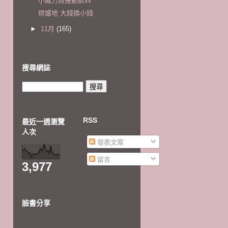
小威力買運動飲料
烘爐地 大錢換小錢
►
11月
(165)
搜尋網誌
RSS
最近一週瀏覽
人次
發表文章
留言
3,977
臉書分享