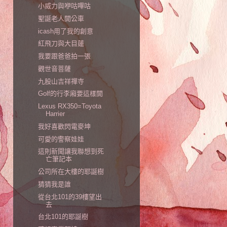
小威力與咿咕嗶咕
聖誕老人開公車
icash用了我的創意
紅飛刀與大目蓮
我要跟爸爸拍一張
觀世音菩薩
九股山吉祥禪寺
Golf的行李廂要這樣開
Lexus RX350=Toyota
Harrier
我好喜歡閃電麥坤
可愛的警察娃娃
這則新聞讓我聯想到死
亡筆記本
公司所在大樓的耶誕樹
猜猜我是誰
從台北101的39樓望出
去
台北101的耶誕樹