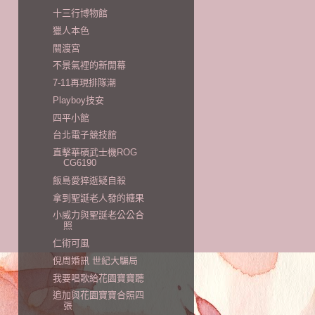
十三行博物館
獵人本色
關渡宮
不景氣裡的新開幕
7-11再現排隊潮
Playboy技安
四平小館
台北電子競技館
直擊華碩武士機ROG
CG6190
飯島愛猝逝疑自殺
拿到聖誕老人發的糖果
小威力與聖誕老公公合
照
仁術可風
倪周婚訊 世紀大騙局
我要唱歌給花園寶寶聽
追加與花園寶寶合照四
張