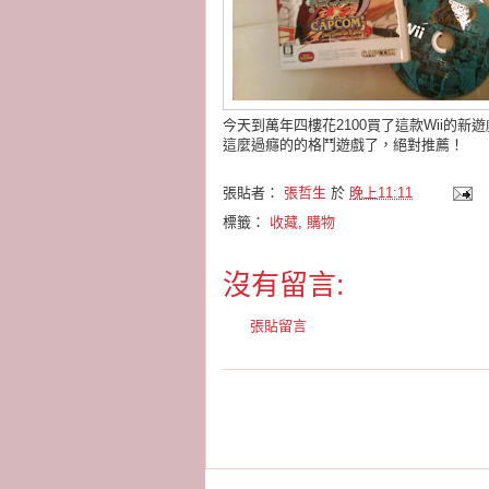
今天到萬年四樓花2100買了這款Wii的
這麼過癮的的格鬥遊戲了，絕對推薦！
張貼者：
張哲生
於
晚上11:11
標籤：
收藏
,
購物
沒有留言:
張貼留言