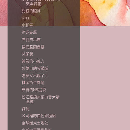
效率變差
兇狠的眼神
Kiss
小花童
終成眷屬
看我的吊帶
按屁股開螢幕
父子裝
帥氣的小威力
曾德自助火鍋城
怎麼又出現了?!
桃源街牛肉麵
新買的NB提袋
松江路錦州街口冒大量
黑煙
愛情
公司裡的白色耶誕樹
全球最大土地公