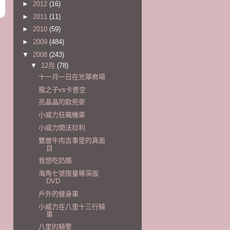
►
2012
(16)
►
2011
(11)
►
2010
(59)
►
2009
(484)
▼
2008
(243)
▼
12月
(78)
十一月一日在光華商場
龍之子vs卡普空
亮晶晶的歐兜麥
小威力狂飆機車
小威力開法拉利
雙層牛肉吉事堡的真面
目
我想吃奶酪
海角七號限量導演版
DVD
戶外的健身車
小威力在八里十三行騎
車
八里的騎警