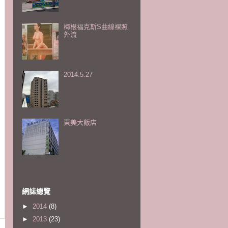
梅根福克斯S曲線裸照
外流
2014.5.27
東美大飯店
網誌總覽
►
2014
(8)
►
2013
(23)