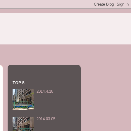
TOP 5
2014.4.18
2014.03.05