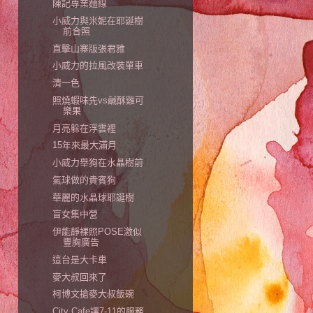
陳記專業麵線
小威力與米妮在耶誕樹
前合照
直擊山寨版張君雅
小威力的拉風改裝單車
清一色
照燒蝦味先vs鹹酥雞可
樂果
月亮躲在浮雲裡
15年來最大滿月
小威力舉狗在水晶樹前
氣球做的貴賓狗
華麗的水晶球耶誕樹
盲女集中營
伊能靜裸照POSE激似
豐胸廣告
這台是大卡車
麥大叔回來了
柯博文搶麥大叔飯碗
City Cafe讓7-11的服務