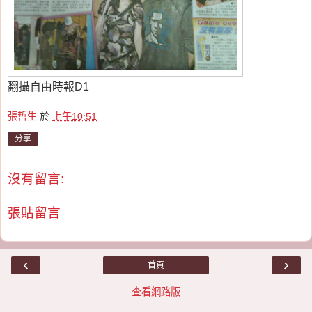
翻攝自由時報D1
張哲生
於
上午10:51
分享
沒有留言:
張貼留言
‹
›
首頁
查看網路版