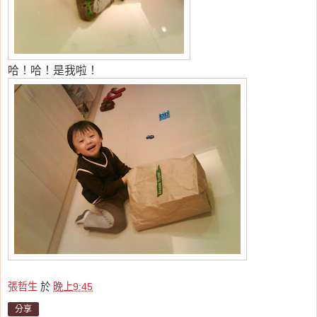
哈！哈！是我啦！
張哲生
於
晚上9:45
分享