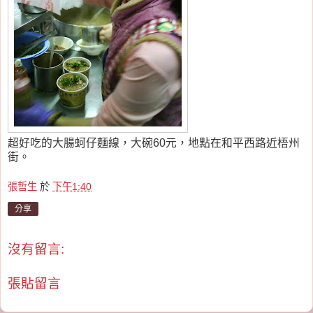
超好吃的大腸蚵仔麵線，大碗60元，地點在和平西路近梧州
街。
張哲生
於
下午1:40
分享
沒有留言:
張貼留言