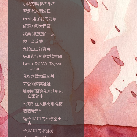
小威力與咿咕嗶咕
聖誕老人開公車
icash用了我的創意
紅飛刀與大目蓮
我要跟爸爸拍一張
觀世音菩薩
九股山吉祥禪寺
Golf的行李廂要這樣開
Lexus RX350=Toyota
Harrier
我好喜歡閃電麥坤
可愛的警察娃娃
這則新聞讓我聯想到死
亡筆記本
公司所在大樓的耶誕樹
猜猜我是誰
從台北101的39樓望出
去
台北101的耶誕樹