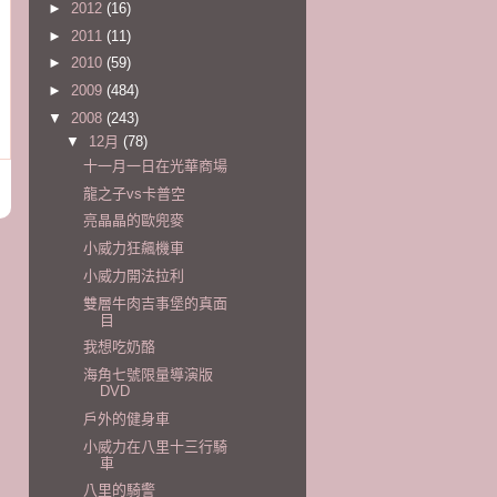
►
2012
(16)
►
2011
(11)
►
2010
(59)
►
2009
(484)
▼
2008
(243)
▼
12月
(78)
十一月一日在光華商場
龍之子vs卡普空
亮晶晶的歐兜麥
小威力狂飆機車
小威力開法拉利
雙層牛肉吉事堡的真面
目
我想吃奶酪
海角七號限量導演版
DVD
戶外的健身車
小威力在八里十三行騎
車
八里的騎警