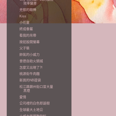
效率變差
兇狠的眼神
Kiss
小花童
終成眷屬
看我的吊帶
按屁股開螢幕
父子裝
帥氣的小威力
曾德自助火鍋城
怎麼又出現了?!
桃源街牛肉麵
新買的NB提袋
松江路錦州街口冒大量
黑煙
愛情
公司裡的白色耶誕樹
全球最大土地公