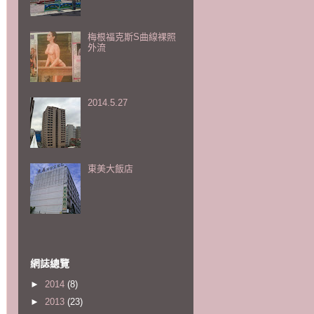
梅根福克斯S曲線裸照
外流
2014.5.27
東美大飯店
網誌總覽
►
2014
(8)
►
2013
(23)