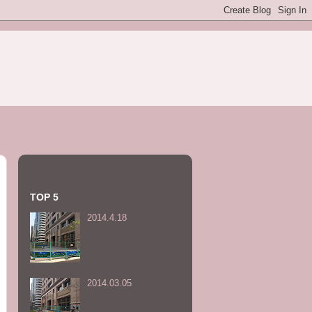
TOP 5
2014.4.18
2014.03.05