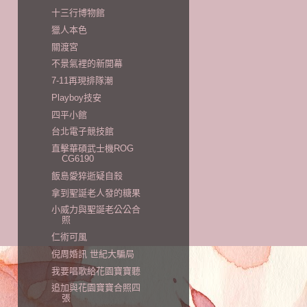
十三行博物館
獵人本色
關渡宮
不景氣裡的新開幕
7-11再現排隊潮
Playboy技安
四平小館
台北電子競技館
直擊華碩武士機ROG
CG6190
飯島愛猝逝疑自殺
拿到聖誕老人發的糖果
小威力與聖誕老公公合
照
仁術可風
倪周婚訊 世紀大騙局
我要唱歌給花園寶寶聽
追加與花園寶寶合照四
張