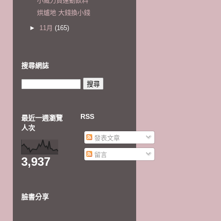
小威力買運動飲料
烘爐地 大錢換小錢
►
11月
(165)
搜尋網誌
RSS
最近一週瀏覽
人次
發表文章
留言
3,937
臉書分享