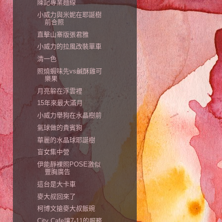
陳記專業麵線
小威力與米妮在耶誕樹
前合照
直擊山寨版張君雅
小威力的拉風改裝單車
清一色
照燒蝦味先vs鹹酥雞可
樂果
月亮躲在浮雲裡
15年來最大滿月
小威力舉狗在水晶樹前
氣球做的貴賓狗
華麗的水晶球耶誕樹
盲女集中營
伊能靜裸照POSE激似
豐胸廣告
這台是大卡車
麥大叔回來了
柯博文搶麥大叔飯碗
City Cafe讓7-11的服務