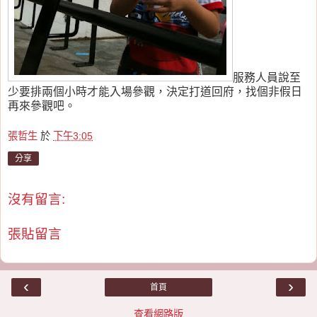
服務人員說至
少要排兩個小時才能入場參觀，決定打道回府，找個非假日
再來參觀吧。
張哲生
於
下午3:05
分享
沒有留言:
張貼留言
‹
›
首頁
查看網路版