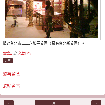
攝於台北市二二八和平公園（原為台北新公園）。
張哲生
於
晚上9:28
分享
沒有留言:
張貼留言
‹
›
首頁